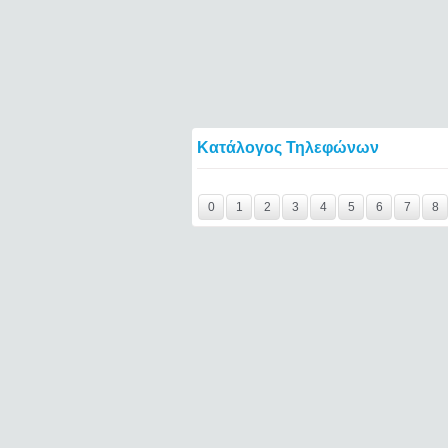
Κατάλογος Τηλεφώνων
6994935423====
0
1
2
3
4
5
6
7
8