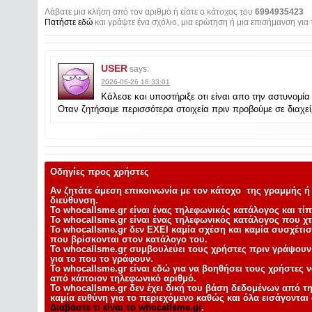
Λάβατε μια κλήση από τον αριθμό ή είστε ο κάτοχος του
6994935423
Πατήστε εδώ
και γράψτε ένα σχόλιο, μια ερώτηση ή μια επισήμανση για 
USER
says:
2026-06-26 18:33:01
Κάλεσε και υποστήριξε οτι είναι απο την αστυνομία 
Οταν ζητήσαμε περισσότερα στοιχεία πριν προβούμε σε διαχείρ
Οδηγίες προς χρήστες
Αν ζητάτε άμεση επικοινωνία με τον κάτοχο της γραμμής ή 
διεύθυνση.
Το whocallsme.gr είναι ένας
τηλεφωνικός κατάλογος και τ
Το whocallsme.gr είναι ένας τηλεφωνικός κατάλογος που χτ
Το whocallsme.gr
δεν ΕΧΕΙ καμία σχέση και καμία συσχέτι
που βρίσκονται στον κατάλογο του.
Το whocallsme.gr συμβουλεύει τους χρήστες πριν γράψουν τ
για το που το γράφουν.
Το whocallsme.gr είναι εδώ για να βοηθήσει τους χρήστες ν
από κάποιον τηλεφωνικό αριθμό.
Το whocallsme.gr δεν έχει δική του βάση δεδομένων από τ
καμία ευθύνη για το περιεχόμενο καθώς και όλα εισάγονται
Διαβάστε τι είναι το whocallsme.gr
.