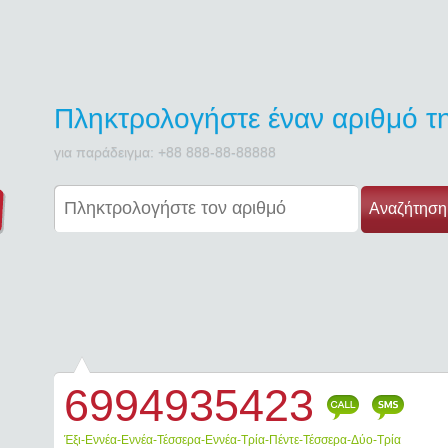
Πληκτρολογήστε έναν αριθμό 
για παράδειγμα: +88 888-88-88888
Αναζήτηση
6994935423
Call
SMS
Έξι-Εννέα-Εννέα-Τέσσερα-Εννέα-Τρία-Πέντε-Τέσσερα-Δύο-Τρία