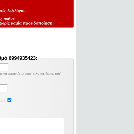
πές λεξιλόγιο.
ς ανήκει.
ωρίς καμία προειδοποίηση.
θμό 6994935423:
 να εμφανίζεται στον τίτλο της θέσης σας)
mail