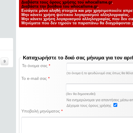
Διαβάστε τους όρους χρήσης του whocallsme.gr
.
Διαβάστε την βοήθεια του whocallsme.gr
.
Εισάγετε μόνο αληθή στοιχεία και
μην
χρησιμοποιείτε απρε
Μην κάνετε χρήση ψεύτικου λογαριασμού αλληλογραφίας.
Μην κάνετε χρήση λογαριασμού αλληλογραφίας που δεν σα
Μηνύματα που δεν τηρούν τα παραπάνω θα
διαγράφονται
χ
Καταχωρήστε το δικό σας μήνυμα για τον αρι
9
Το όνομα σας
*
(το όνομα ή το ψευδώνυμό σας όπως θα θέλατε
Το e-mail σας
*
(δεν θα δημοσιευθεί)
Να ενημερώνομαι για απαντήσεις μέσω e
Δέχομαι τους όρους χρήσης
Υποβολή μηνύματος
*