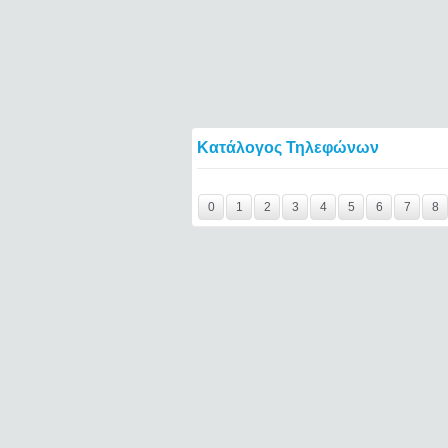
Κατάλογος Τηλεφώνων
407718357====
0
1
2
3
4
5
6
7
8