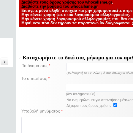
Διαβάστε τους όρους χρήσης του whocallsme.gr
.
Διαβάστε την βοήθεια του whocallsme.gr
.
Εισάγετε μόνο αληθή στοιχεία και
μην
χρησιμοποιείτε απρε
Μην κάνετε χρήση ψεύτικου λογαριασμού αλληλογραφίας.
Μην κάνετε χρήση λογαριασμού αλληλογραφίας που δεν σα
Μηνύματα που δεν τηρούν τα παραπάνω θα
διαγράφονται
χ
Καταχωρήστε το δικό σας μήνυμα για τον αρι
9
Το όνομα σας
*
(το όνομα ή το ψευδώνυμό σας όπως θα θέλατε
Το e-mail σας
*
(δεν θα δημοσιευθεί)
Να ενημερώνομαι για απαντήσεις μέσω e
Δέχομαι τους όρους χρήσης
Υποβολή μηνύματος
*