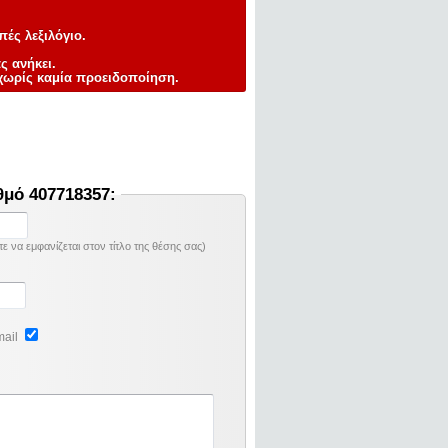
πές λεξιλόγιο.
ς ανήκει.
ωρίς καμία προειδοποίηση.
θμό 407718357:
 να εμφανίζεται στον τίτλο της θέσης σας)
mail