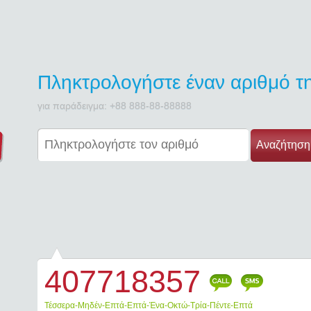
Πληκτρολογήστε έναν αριθμό 
για παράδειγμα: +88 888-88-88888
Αναζήτηση
407718357
Call
SMS
Τέσσερα-Μηδέν-Επτά-Επτά-Ένα-Οκτώ-Τρία-Πέντε-Επτά