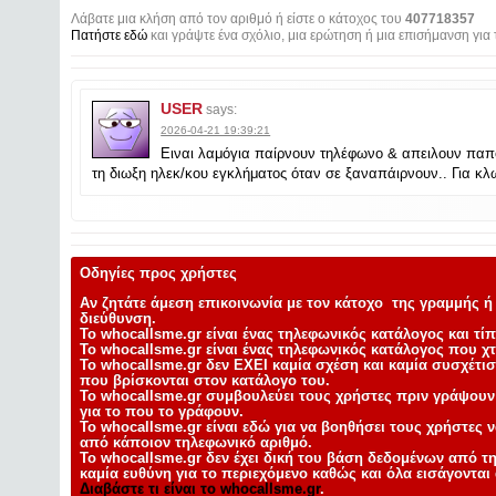
Λάβατε μια κλήση από τον αριθμό ή είστε ο κάτοχος του
407718357
Πατήστε εδώ
και γράψτε ένα σχόλιο, μια ερώτηση ή μια επισήμανση για 
USER
says:
2026-04-21 19:39:21
Ειναι λαμόγια παίρνουν τηλέφωνο & απειλουν παπού
τη διωξη ηλεκ/κου εγκλήματος όταν σε ξαναπάιρνουν.. Για κλω
Οδηγίες προς χρήστες
Αν ζητάτε άμεση επικοινωνία με τον κάτοχο της γραμμής ή 
διεύθυνση.
Το whocallsme.gr είναι ένας
τηλεφωνικός κατάλογος και τ
Το whocallsme.gr είναι ένας τηλεφωνικός κατάλογος που χτ
Το whocallsme.gr
δεν ΕΧΕΙ καμία σχέση και καμία συσχέτι
που βρίσκονται στον κατάλογο του.
Το whocallsme.gr συμβουλεύει τους χρήστες πριν γράψουν τ
για το που το γράφουν.
Το whocallsme.gr είναι εδώ για να βοηθήσει τους χρήστες ν
από κάποιον τηλεφωνικό αριθμό.
Το whocallsme.gr δεν έχει δική του βάση δεδομένων από τ
καμία ευθύνη για το περιεχόμενο καθώς και όλα εισάγονται
Διαβάστε τι είναι το whocallsme.gr
.