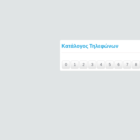
Κατάλογος Τηλεφώνων
cinemagram====
0
1
2
3
4
5
6
7
8