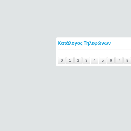
Κατάλογος Τηλεφώνων
surface-tablet-microsoft====
0
1
2
3
4
5
6
7
8