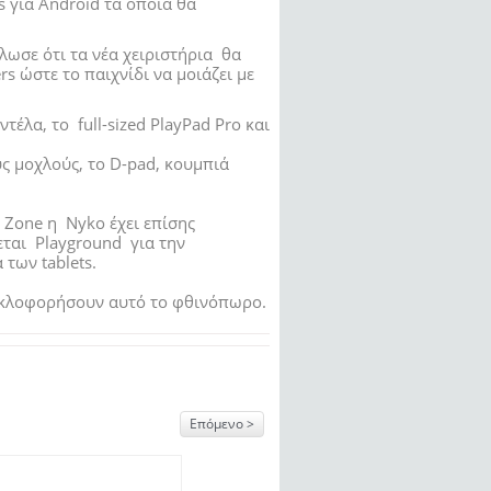
s για Android τα οποία θα
λωσε ότι τα νέα χειριστήρια θα
rs ώστε το παιχνίδι να μοιάζει με
έλα, το full-sized PlayPad Pro και
ς μοχλούς, το D-pad, κουμπιά
a Zone η Nyko έχει επίσης
εται Playground για την
των tablets.
κυκλοφορήσουν αυτό το φθινόπωρο.
Επόμενο