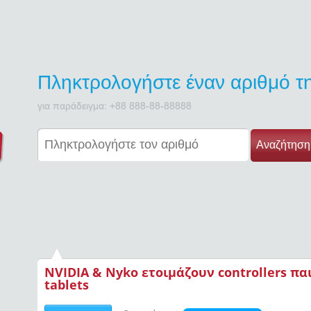
Πληκτρολογήστε έναν αριθμό 
για παράδειγμα: +88 888-88-88888
Αναζήτηση
NVIDIA & Nyko ετοιμάζουν controllers πα
tablets