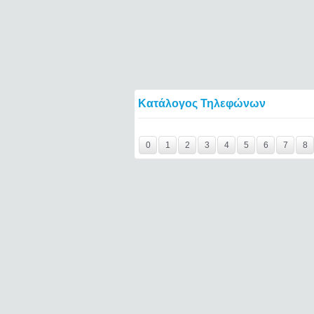
Κατάλογος Τηλεφώνων
nvidia-nyko-controllers-android====
0
1
2
3
4
5
6
7
8