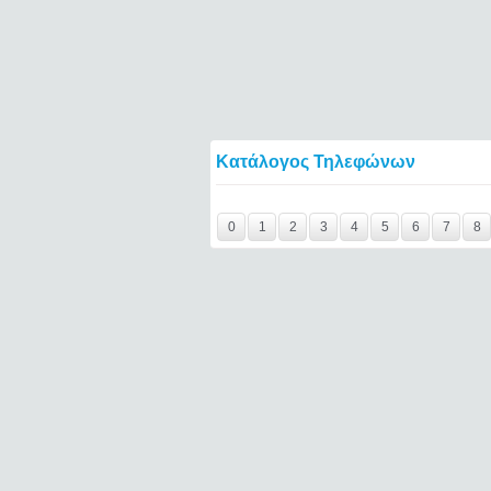
Κατάλογος Τηλεφώνων
coin-card-replaces-everything-in-your-wallet
0
1
2
3
4
5
6
7
8