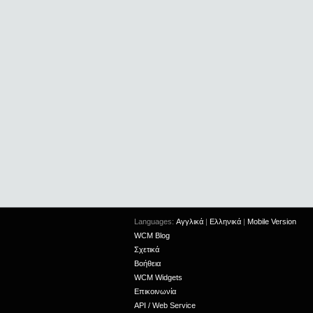
Languages:
Αγγλικά
|
Ελληνικά
|
Mobile Version
WCM Blog
Σχετικά
Βοήθεια
WCM Widgets
Επικοινωνία
API / Web Service