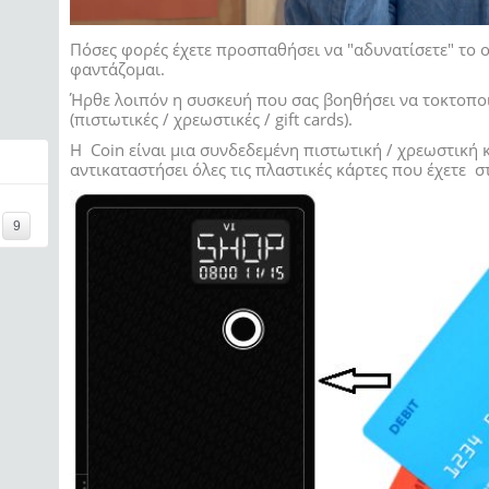
Πόσες φορές έχετε προσπαθήσει να "
αδυνατίσετε" το 
φαντάζομαι.
Ήρθε λοιπόν
η συσκευή που σας βοηθήσει να τοκτοποι
(πιστωτικές / χρεωστικές / gift cards).
H Coin είναι μια συνδεδεμένη πιστωτική / χρεωστική
αντικαταστήσει όλες τις πλαστικές κάρτες που έχετε 
====
9