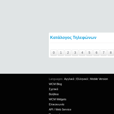
Κατάλογος Τηλεφώνων
Y29tbWVudC0zNjMxNTUtMjEzMDM5MzEyM
0
1
2
3
4
5
6
7
8
Languages:
Αγγλικά
|
Ελληνικά
|
Mobile Version
WCM Blog
Σχετικά
Βοήθεια
WCM Widgets
Επικοινωνία
API / Web Service