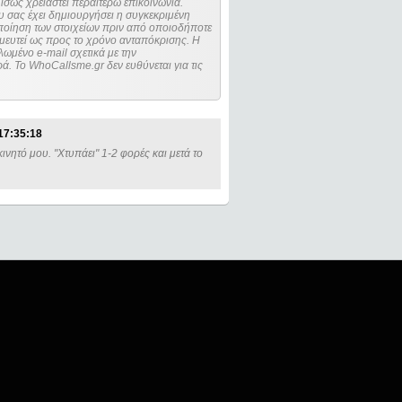
ίσως χρειαστεί περαιτέρω επικοινωνία.
 σας έχει δημιουργήσει η συγκεκριμένη
μευτεί ως προς το χρόνο ανταπόκρισης. Η
ωμένο e-mail σχετικά με την
. Το WhoCallsme.gr δεν ευθύνεται για τις
17:35:18
νητό μου. "Χτυπάει" 1-2 φορές και μετά το