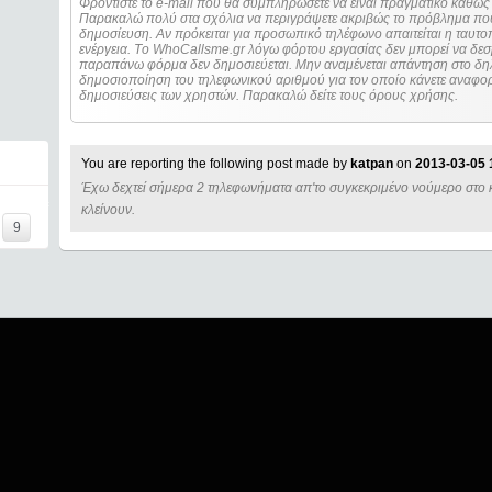
Φροντίστε το e-mail που θα συμπληρώσετε να είναι πραγματικό καθώς 
Παρακαλώ πολύ στα σχόλια να περιγράψετε ακριβώς το πρόβλημα που
δημοσίευση. Αν πρόκειται για προσωπικό τηλέφωνο απαιτείται η ταυτοποίηση των στοιχείων πριν από οποιοδήποτε
ενέργεια. Τo WhoCallsme.gr λόγω φόρτου εργασίας δεν μπορεί να δεσ
παραπάνω φόρμα δεν δημοσιεύεται. Μην αναμένεται απάντηση στο δηλ
δημοσιοποίηση του τηλεφωνικού αριθμού για τον οποίο κάνετε αναφορά
δημοσιεύσεις των χρηστών. Παρακαλώ δείτε τους όρους χρήσης.
You are reporting the following post made by
katpan
on
2013-03-05 
Έχω δεχτεί σήμερα 2 τηλεφωνήματα απ'το συγκεκριμένο νούμερο στο κι
A======
κλείνουν.
9