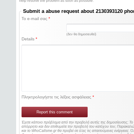
help resolve the problem as soon as possible.
Submit a abuse request about 2130393120 ph
Το e-mail σας
*
(δεν θα δημοσιευθεί)
Details
*
Πληκτρολογήστε τις λέξεις ασφάλειας
*
Report this comment
Έχετε κάποιο πρόβλημα από την προβολή αυτής της δημοσίευσης; Τ
απόρρητο και δεν επιθυμείτε την προβολή του κατόχου του; Παρακα
και το WhoCallsme.gr θα προβεί σε όλες τις απαιτούμενες ενέργειες. Ό