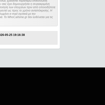
ίσως χρειαστεί περαιτέρω επικοινωνία.
 σας έχει δημιουργήσει η συγκεκριμένη
μευτεί ως προς το χρόνο ανταπόκρισης. Η
ωμένο e-mail σχετικά με την
. Το WhoCallsme.gr δεν ευθύνεται για τις
026-05-25 19:16:38