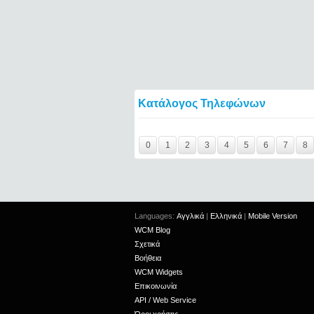
Κατάλογος Τηλεφώνων
Y29tbWVudC0yNDgxOTMzLTIxMjc2MTExOTI
0
1
2
3
4
5
6
7
8
Languages:
Αγγλικά
|
Ελληνικά
|
Mobile Version
WCM Blog
Σχετικά
Βοήθεια
WCM Widgets
Επικοινωνία
API / Web Service
Όροι χρήσης