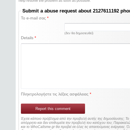
help resolve the problem as soon as possible.
Submit a abuse request about 2127611192 ph
Το e-mail σας
*
(δεν θα δημοσιευθεί)
Details
*
Πληκτρολογήστε τις λέξεις ασφάλειας
*
Report this comment
Έχετε κάποιο πρόβλημα από την προβολή αυτής της δημοσίευσης; Τ
απόρρητο και δεν επιθυμείτε την προβολή του κατόχου του; Παρακα
και το WhoCallsme.gr θα προβεί σε όλες τις απαιτούμενες ενέργειες. Ό