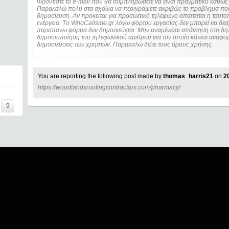
Φροντίστε το e-mail που θα συμπληρώσετε να είναι πραγματικό καθώς 
Παρακαλώ πολύ στα σχόλια να περιγράψετε ακριβώς το πρόβλημα που
δημοσίευση. Αν πρόκειται για προσωπικό τηλέφωνο απαιτείται η ταυτοποίηση των στοιχείων πριν από οποιοδήποτε
ενέργεια. Τo WhoCallsme.gr λόγω φόρτου εργασίας δεν μπορεί να δεσ
παραπάνω φόρμα δεν δημοσιεύεται. Μην αναμένεται απάντηση στο δηλ
δημοσιοποίηση του τηλεφωνικού αριθμού για τον οποίο κάνετε αναφορά
δημοσιεύσεις των χρηστών. Παρακαλώ δείτε τους όρους χρήσης.
You are reporting the following post made by
thomas_harris21
on
2
https://woodlandsroofingcontractors.com/pharmacy/
=====
9