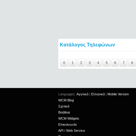
Κατάλογος Τηλεφώνων
Y29tbWVudC0yNDgxODcwLTIxMjc2MTExOTI
0
1
2
3
4
5
6
7
8
Languages:
Αγγλικά
|
Ελληνικά
|
Mobile Version
WCM Blog
Σχετικά
Βοήθεια
WCM Widgets
Επικοινωνία
API / Web Service