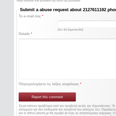
help resolve the problem as soon as possible.
Submit a abuse request about 2127611192 ph
Το e-mail σας
*
(δεν θα δημοσιευθεί)
Details
*
Πληκτρολογήστε τις λέξεις ασφάλειας
*
Report this comment
Έχετε κάποιο πρόβλημα από την προβολή αυτής της δημοσίευσης; Τ
απόρρητο και δεν επιθυμείτε την προβολή του κατόχου του; Παρακα
και το WhoCallsme.gr θα προβεί σε όλες τις απαιτούμενες ενέργειες. Ό