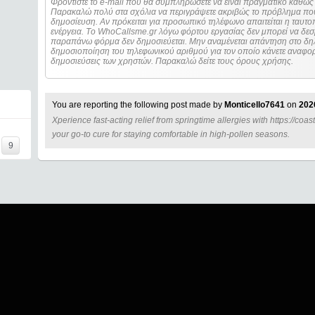
Φροντίστε το e-mail που θα συμπληρώσετε να είναι πραγματικό καθώς 
Παρακαλώ πολύ στα σχόλια να περιγράψετε ακριβώς το πρόβλημα που
δημοσίευση. Αν πρόκειται για προσωπικό τηλέφωνο απαιτείται η ταυτοποίηση των στοιχείων πριν από οποιοδήποτε
ενέργεια. Τo WhoCallsme.gr λόγω φόρτου εργασίας δεν μπορεί να δεσ
παραπάνω φόρμα δεν δημοσιεύεται. Μην αναμένεται απάντηση στο δηλ
δημοσιοποίηση του τηλεφωνικού αριθμού για τον οποίο κάνετε αναφορά
δημοσιεύσεις των χρηστών. Παρακαλώ δείτε τους όρους χρήσης.
You are reporting the following post made by
Monticello7641
on
202
Xperience fast-acting relief from springtime allergies with https://coas
=====
your go-to cure for staying comfortable in high-pollen seasons.
9