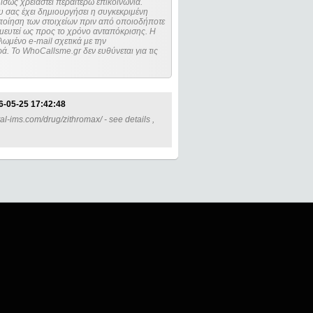
ίσως χρειαστεί περαιτέρω επικοινωνία.
 σας έχει δημιουργήσει η συγκεκριμένη
μευτεί ως προς το χρόνο ανταπόκρισης. Η
ωμένο e-mail σχετικά με την
. Το WhoCallsme.gr δεν ευθύνεται για τις
6-05-25 17:42:48
tal-ims.com/drug/zithromax/ - see details ,