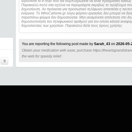
Φροντίστε το e-mail που θα συμπληρώσετε να είναι πραγματικό καθώς 
Παρακαλώ πολύ στα σχόλια να περιγράψετε ακριβώς το πρόβλημα που
δημοσίευση. Αν πρόκειται για προσωπικό τηλέφωνο απαιτείται η ταυτοποίηση των στοιχείων πριν από οποιοδήποτε
ενέργεια. Τo WhoCallsme.gr λόγω φόρτου εργασίας δεν μπορεί να δεσ
παραπάνω φόρμα δεν δημοσιεύεται. Μην αναμένεται απάντηση στο δηλ
δημοσιοποίηση του τηλεφωνικού αριθμού για τον οποίο κάνετε αναφορά
δημοσιεύσεις των χρηστών. Παρακαλώ δείτε τους όρους χρήσης.
You are reporting the following post made by
Sarah_43
on
2026-05-
Obtain your medication with ease; purchase https://theartsgrandstrand
====
the web for speedy relief.
9