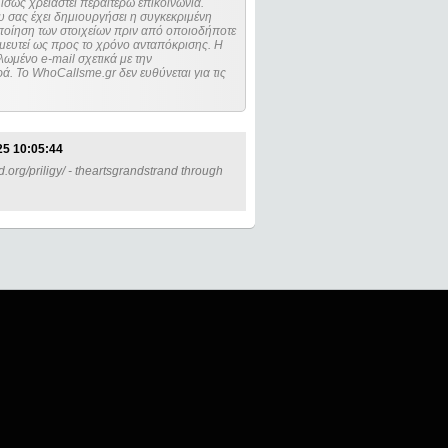
ίσως χρειαστεί περαιτέρω επικοινωνία.
 σας έχει δημιουργήσει η συγκεκριμένη
μευτεί ως προς το χρόνο ανταπόκρισης. Η
ωμένο e-mail σχετικά με την
. Το WhoCallsme.gr δεν ευθύνεται για τις
25 10:05:44
.org/priligy/ - theartsgrandstrand through