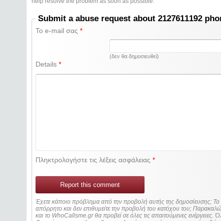
help resolve the problem as soon as possible.
Submit a abuse request about 2127611192 ph
Το e-mail σας
*
(δεν θα δημοσιευθεί)
Details
*
Πληκτρολογήστε τις λέξεις ασφάλειας
*
Report this comment
Έχετε κάποιο πρόβλημα από την προβολή αυτής της δημοσίευσης; Τ
απόρρητο και δεν επιθυμείτε την προβολή του κατόχου του; Παρακα
και το WhoCallsme.gr θα προβεί σε όλες τις απαιτούμενες ενέργειες. Ό