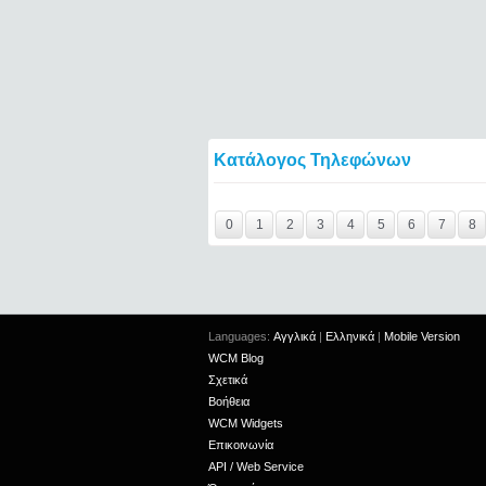
Κατάλογος Τηλεφώνων
Y29tbWVudC0yNDgxNjQzLTIxMjc2MTExOTI=
0
1
2
3
4
5
6
7
8
Languages:
Αγγλικά
|
Ελληνικά
|
Mobile Version
WCM Blog
Σχετικά
Βοήθεια
WCM Widgets
Επικοινωνία
API / Web Service