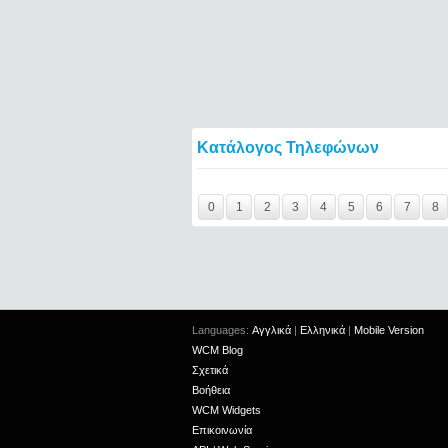
Κατάλογος Τηλεφώνων
Y29tbWVudC0yNDgxMjE3LTIxMjc2MTExOTI
0
1
2
3
4
5
6
7
8
Languages:
Αγγλικά
|
Ελληνικά
|
Mobile Version
WCM Blog
Σχετικά
Βοήθεια
WCM Widgets
Επικοινωνία