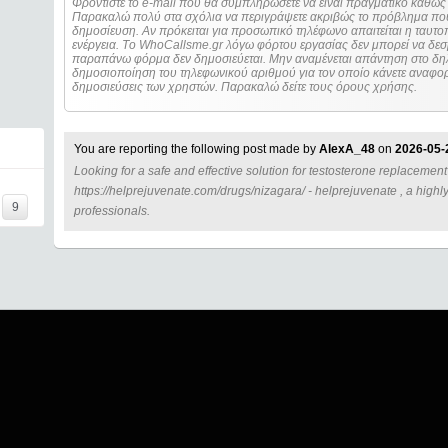
Φροντίστε το e-mail που θα συμπληρώσετε να είναι πραγματικό καθώς 
Παρακαλώ πολύ στα σχόλια να περιγράψετε ακριβώς το πρόβλημα που
δημοσίευση. Αν πρόκειται για προσωπικό τηλέφωνο απαιτείται η ταυτοποίηση των στοιχείων πριν από οποιοδήποτε
ενέργεια. Τo WhoCallsme.gr λόγω φόρτου εργασίας δεν μπορεί να δεσ
παραπάνω φόρμα δεν δημοσιεύεται. Μην αναμένεται απάντηση στο δηλ
δημοσιοποίηση του τηλεφωνικού αριθμού για τον οποίο κάνετε αναφορά
δημοσιεύσεις των χρηστών. Παρακαλώ δείτε τους όρους χρήσης.
You are reporting the following post made by
AlexA_48
on
2026-05-
Looking for a safe and effective solution for testosterone replacemen
=====
https://helprejuvenate.com/drugs/nizagara/ - helprejuvenate , a hi
9
professionals.