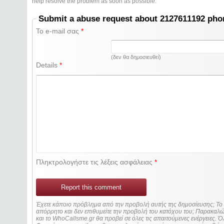
help resolve the problem as soon as possible.
Submit a abuse request about 2127611192 ph
Το e-mail σας
*
(δεν θα δημοσιευθεί)
Details
*
Πληκτρολογήστε τις λέξεις ασφάλειας
*
Report this comment
Έχετε κάποιο πρόβλημα από την προβολή αυτής της δημοσίευσης; Τ
απόρρητο και δεν επιθυμείτε την προβολή του κατόχου του; Παρακα
και το WhoCallsme.gr θα προβεί σε όλες τις απαιτούμενες ενέργειες. Ό