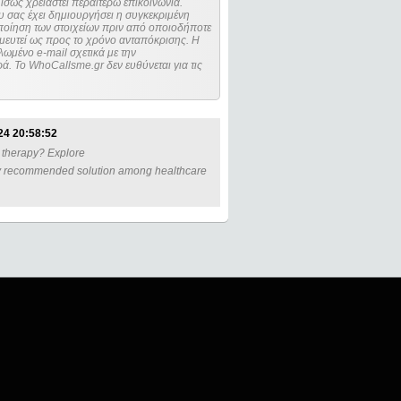
ίσως χρειαστεί περαιτέρω επικοινωνία.
 σας έχει δημιουργήσει η συγκεκριμένη
μευτεί ως προς το χρόνο ανταπόκρισης. Η
ωμένο e-mail σχετικά με την
. Το WhoCallsme.gr δεν ευθύνεται για τις
24 20:58:52
t therapy? Explore
ghly recommended solution among healthcare