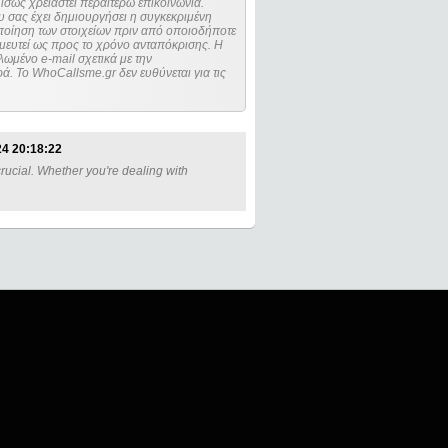
ίσως χρειαστεί περαιτέρω επικοινωνία.
 σας έχει δημιουργήσει η συγκεκριμένη
μευτεί ως προς το χρόνο ανταπόκρισης. Η
ωμένο e-mail σχετικά με την
. Το WhoCallsme.gr δεν ευθύνεται για τις
24 20:18:22
ucial. Whether you're dealing with