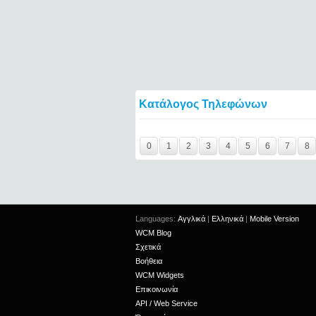
Κατάλογος Τηλεφώνων
Y29tbWVudC0yNDgxMjAxLTIxMjc2MTExOTI=
0
1
2
3
4
5
6
7
8
Languages:
Αγγλικά
|
Ελληνικά
|
Mobile Version
WCM Blog
Σχετικά
Βοήθεια
WCM Widgets
Επικοινωνία
API / Web Service