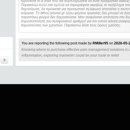
Φροντίστε το e-mail που θα συμπληρώσετε να είναι πραγματικό καθώς 
Παρακαλώ πολύ στα σχόλια να περιγράψετε ακριβώς το πρόβλημα που
δημοσίευση. Αν πρόκειται για προσωπικό τηλέφωνο απαιτείται η ταυτοποίηση των στοιχείων πριν από οποιοδήποτε
ενέργεια. Τo WhoCallsme.gr λόγω φόρτου εργασίας δεν μπορεί να δεσ
παραπάνω φόρμα δεν δημοσιεύεται. Μην αναμένεται απάντηση στο δηλ
δημοσιοποίηση του τηλεφωνικού αριθμού για τον οποίο κάνετε αναφορά
δημοσιεύσεις των χρηστών. Παρακαλώ δείτε τους όρους χρήσης.
You are reporting the following post made by
RMiller95
on
2026-05-
Knowing where to purchase effective pain management solutions is cr
====
inflammation, exploring mainemrc could be your route to relief.
9