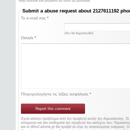
help resolve the problem as soon as possible.
Submit a abuse request about 2127611192 ph
Το e-mail σας
*
(δεν θα δημοσιευθεί)
Details
*
Πληκτρολογήστε τις λέξεις ασφάλειας
*
Report this comment
Έχετε κάποιο πρόβλημα από την προβολή αυτής της δημοσίευσης; Τ
απόρρητο και δεν επιθυμείτε την προβολή του κατόχου του; Παρακα
και το WhoCallsme.gr θα προβεί σε όλες τις απαιτούμενες ενέργειες. Ό