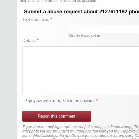
help resolve the problem as soon as possible.
Submit a abuse request about 2127611192 ph
Το e-mail σας
*
(δεν θα δημοσιευθεί)
Details
*
Πληκτρολογήστε τις λέξεις ασφάλειας
*
Report this comment
Έχετε κάποιο πρόβλημα από την προβολή αυτής της δημοσίευσης; Τ
απόρρητο και δεν επιθυμείτε την προβολή του κατόχου του; Παρακα
και το WhoCallsme.gr θα προβεί σε όλες τις απαιτούμενες ενέργειες. Ό