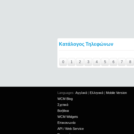
Κατάλογος Τηλεφώνων
Y29tbWVudC0yNDgxMjA0LTIxMjc2MTExOTI
0
1
2
3
4
5
6
7
8
Languages:
Αγγλικά
|
Ελληνικά
|
Mobile Version
WCM Blog
Σχετικά
Βοήθεια
WCM Widgets
Επικοινωνία
API / Web Service