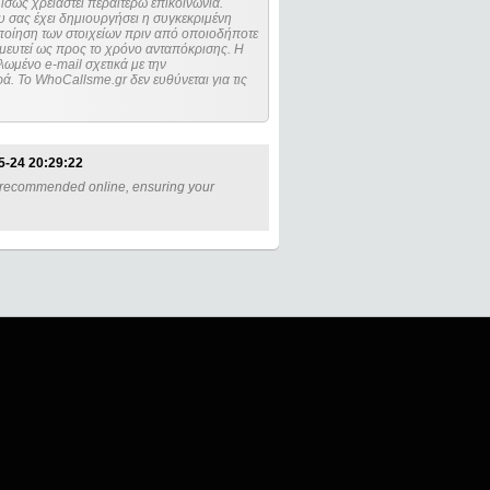
ίσως χρειαστεί περαιτέρω επικοινωνία.
 σας έχει δημιουργήσει η συγκεκριμένη
μευτεί ως προς το χρόνο ανταπόκρισης. Η
ωμένο e-mail σχετικά με την
. Το WhoCallsme.gr δεν ευθύνεται για τις
5-24 20:29:22
 - recommended online, ensuring your