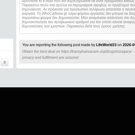
Φροντίστε το e-mail που θα συμπληρώσετε να είναι πραγματικό καθώς 
Παρακαλώ πολύ στα σχόλια να περιγράψετε ακριβώς το πρόβλημα που
δημοσίευση. Αν πρόκειται για προσωπικό τηλέφωνο απαιτείται η ταυτοποίηση των στοιχείων πριν από οποιοδήποτε
ενέργεια. Τo WhoCallsme.gr λόγω φόρτου εργασίας δεν μπορεί να δεσ
παραπάνω φόρμα δεν δημοσιεύεται. Μην αναμένεται απάντηση στο δηλ
δημοσιοποίηση του τηλεφωνικού αριθμού για τον οποίο κάνετε αναφορά
δημοσιεύσεις των χρηστών. Παρακαλώ δείτε τους όρους χρήσης.
You are reporting the following post made by
LifeWorld33
on
2026-0
Obtain the best deal on https://transylvaniacare.org/drugs/nizagara/
=====
privacy and fulfillment are assured.
9