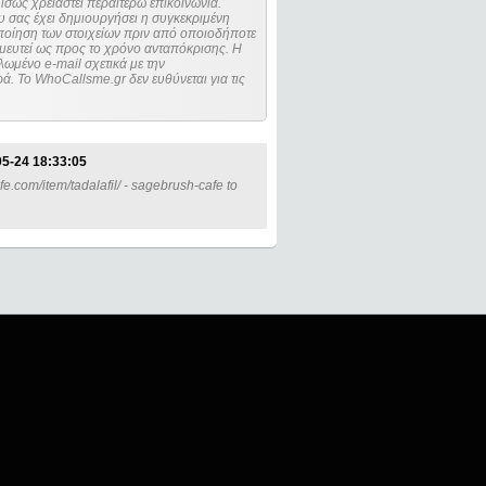
ίσως χρειαστεί περαιτέρω επικοινωνία.
 σας έχει δημιουργήσει η συγκεκριμένη
μευτεί ως προς το χρόνο ανταπόκρισης. Η
ωμένο e-mail σχετικά με την
. Το WhoCallsme.gr δεν ευθύνεται για τις
5-24 18:33:05
e.com/item/tadalafil/ - sagebrush-cafe to