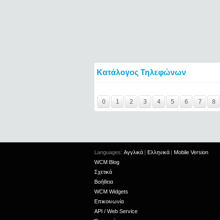
Κατάλογος Τηλεφώνων
Y29tbWVudC0yNDgxMTQ0LTIxMjc2MTExOTI
0
1
2
3
4
5
6
7
8
Languages:
Αγγλικά
|
Ελληνικά
|
Mobile Version
WCM Blog
Σχετικά
Βοήθεια
WCM Widgets
Επικοινωνία
API / Web Service