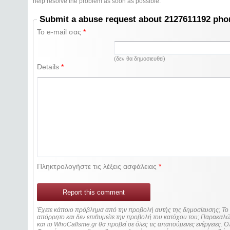
help resolve the problem as soon as possible.
Submit a abuse request about 2127611192 ph
Το e-mail σας
*
(δεν θα δημοσιευθεί)
Details
*
Πληκτρολογήστε τις λέξεις ασφάλειας
*
Report this comment
Έχετε κάποιο πρόβλημα από την προβολή αυτής της δημοσίευσης; Τ
απόρρητο και δεν επιθυμείτε την προβολή του κατόχου του; Παρακα
και το WhoCallsme.gr θα προβεί σε όλες τις απαιτούμενες ενέργειες. Ό