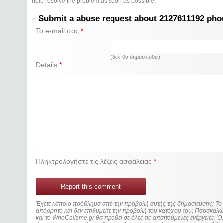
help resolve the problem as soon as possible.
Submit a abuse request about 2127611192 ph
Το e-mail σας
*
(δεν θα δημοσιευθεί)
Details
*
Πληκτρολογήστε τις λέξεις ασφάλειας
*
Report this comment
Έχετε κάποιο πρόβλημα από την προβολή αυτής της δημοσίευσης; Τ
απόρρητο και δεν επιθυμείτε την προβολή του κατόχου του; Παρακα
και το WhoCallsme.gr θα προβεί σε όλες τις απαιτούμενες ενέργειες. Ό