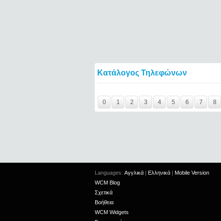
Κατάλογος Τηλεφώνων
Y29tbWVudC0yNDgxMTE0LTIxMjc2MTExOTI
0
1
2
3
4
5
6
7
8
Languages:
Αγγλικά
|
Ελληνικά
|
Mobile Version
WCM Blog
Σχετικά
Βοήθεια
WCM Widgets