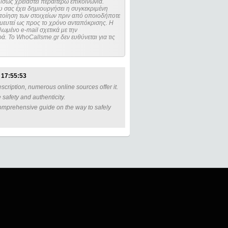
ίσως χρειαστεί περαιτέρω επικοινωνία.
 σας έχει δημιουργήσει η συγκεκριμένη
μευτεί ως προς το χρόνο ανταπόκρισης. Η
ωμένο e-mail σχετικά με την
. Το WhoCallsme.gr δεν ευθύνεται για τις
 17:55:53
cription, numerous online sources offer it.
 safety and authenticity.
 comprehensive guide on the way to safely