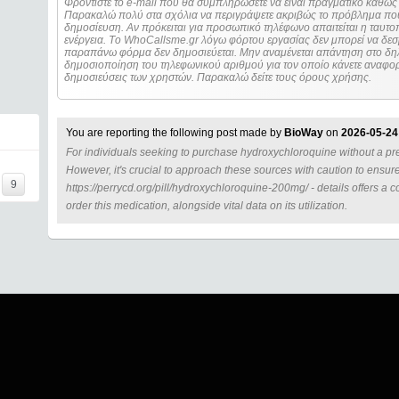
Φροντίστε το e-mail που θα συμπληρώσετε να είναι πραγματικό καθώς 
Παρακαλώ πολύ στα σχόλια να περιγράψετε ακριβώς το πρόβλημα που
δημοσίευση. Αν πρόκειται για προσωπικό τηλέφωνο απαιτείται η ταυτοποίηση των στοιχείων πριν από οποιοδήποτε
ενέργεια. Τo WhoCallsme.gr λόγω φόρτου εργασίας δεν μπορεί να δεσ
παραπάνω φόρμα δεν δημοσιεύεται. Μην αναμένεται απάντηση στο δηλ
δημοσιοποίηση του τηλεφωνικού αριθμού για τον οποίο κάνετε αναφορά
δημοσιεύσεις των χρηστών. Παρακαλώ δείτε τους όρους χρήσης.
You are reporting the following post made by
BioWay
on
2026-05-24
For individuals seeking to purchase hydroxychloroquine without a pres
=====
However, it's crucial to approach these sources with caution to ensure
9
https://perrycd.org/pill/hydroxychloroquine-200mg/ - details offers a
order this medication, alongside vital data on its utilization.