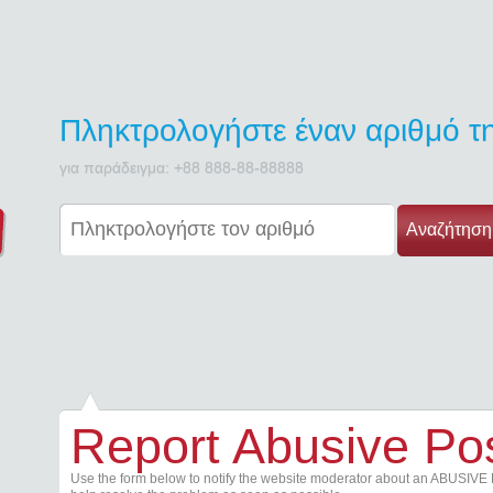
Πληκτρολογήστε έναν αριθμό 
για παράδειγμα: +88 888-88-88888
Αναζήτηση
Report Abusive Po
Use the form below to notify the website moderator about an ABUSIVE 