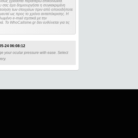
ίσως χρειαστεί περαιτέρω επικοινωνία.
 σας έχει δημιουργήσει η συγκεκριμένη
μευτεί ως προς το χρόνο ανταπόκρισης. Η
ωμένο e-mail σχετικά με την
. Το WhoCallsme.gr δεν ευθύνεται για τις
05-24 06:08:12
ge your ocular pressure with ease. Select
ery.