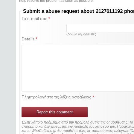
help resolve the problem as soon as possible.
Submit a abuse request about 2127611192 ph
Το e-mail σας
*
(δεν θα δημοσιευθεί)
Details
*
Πληκτρολογήστε τις λέξεις ασφάλειας
*
Report this comment
Έχετε κάποιο πρόβλημα από την προβολή αυτής της δημοσίευσης; Τ
απόρρητο και δεν επιθυμείτε την προβολή του κατόχου του; Παρακα
και το WhoCallsme.gr θα προβεί σε όλες τις απαιτούμενες ενέργειες. Ό