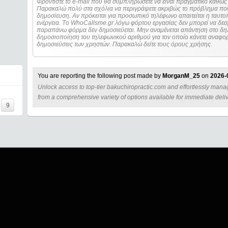
Φροντίστε το e-mail που θα συμπληρώσετε να είναι πραγματικό καθώς 
Παρακαλώ πολύ στα σχόλια να περιγράψετε ακριβώς το πρόβλημα που
δημοσίευση. Αν πρόκειται για προσωπικό τηλέφωνο απαιτείται η ταυτοποίηση των στοιχείων πριν από οποιοδήποτε
ενέργεια. Τo WhoCallsme.gr λόγω φόρτου εργασίας δεν μπορεί να δεσ
παραπάνω φόρμα δεν δημοσιεύεται. Μην αναμένεται απάντηση στο δηλ
δημοσιοποίηση του τηλεφωνικού αριθμού για τον οποίο κάνετε αναφορά
δημοσιεύσεις των χρηστών. Παρακαλώ δείτε τους όρους χρήσης.
You are reporting the following post made by
MorganM_25
on
2026-
Unlock access to top-tier bakuchiropractic.com and effortlessly mana
=====
from a comprehensive variety of options available for immediate deliv
9