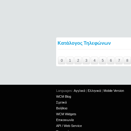
Κατάλογος Τηλεφώνων
Y29tbWVudC0yNDgwNzExLTIxMjc2MTExOTI
0
1
2
3
4
5
6
7
8
Languages:
Αγγλικά
|
Ελληνικά
|
Mobile Version
WCM Blog
Σχετικά
Βοήθεια
WCM Widgets
Επικοινωνία
API / Web Service