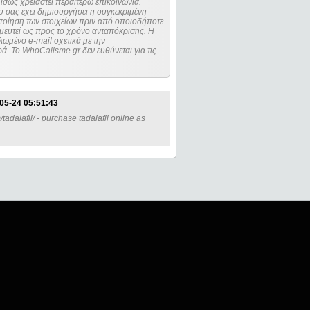
ίσως χρειαστεί περαιτέρω επικοινωνία.
 σας έχει δημιουργήσει η συγκεκριμένη
μευτεί ως προς το χρόνο ανταπόκρισης. Η
ωμένο e-mail σχετικά με την
. Το WhoCallsme.gr δεν ευθύνεται για τις
05-24 05:51:43
tadalafil/ - purchase tadalafil online as