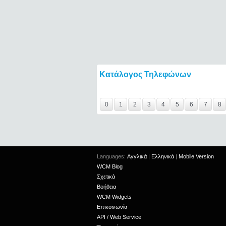
Κατάλογος Τηλεφώνων
Y29tbWVudC0yNDgwNzAzLTIxMjc2MTExOTI
0
1
2
3
4
5
6
7
8
Languages:
Αγγλικά
|
Ελληνικά
|
Mobile Version
WCM Blog
Σχετικά
Βοήθεια
WCM Widgets
Επικοινωνία
API / Web Service