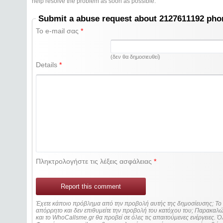
help resolve the problem as soon as possible.
Submit a abuse request about 2127611192 ph
Το e-mail σας
*
(δεν θα δημοσιευθεί)
Details
*
Πληκτρολογήστε τις λέξεις ασφάλειας
*
Report this comment
Έχετε κάποιο πρόβλημα από την προβολή αυτής της δημοσίευσης; Τ
απόρρητο και δεν επιθυμείτε την προβολή του κατόχου του; Παρακα
και το WhoCallsme.gr θα προβεί σε όλες τις απαιτούμενες ενέργειες. Ό