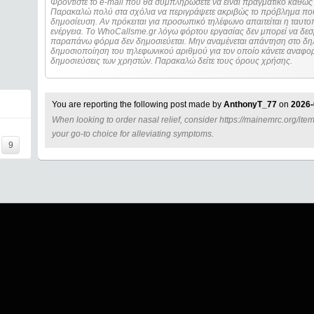
Φροντίστε το e-mail που θα συμπληρώσετε να είναι πραγματικό καθώς 
Παρακαλώ πολύ στα σχόλια να περιγράψετε ακριβώς το πρόβλημα που
δημοσίευση. Αν πρόκειται για προσωπικό τηλέφωνο απαιτείται η ταυτοποίηση των στοιχείων πριν από οποιοδήποτε
ενέργεια. Τo WhoCallsme.gr λόγω φόρτου εργασίας δεν μπορεί να δεσ
παραπάνω φόρμα δεν δημοσιεύεται. Μην αναμένεται απάντηση στο δηλ
δημοσιοποίηση του τηλεφωνικού αριθμού για τον οποίο κάνετε αναφορά
δημοσιεύσεις των χρηστών. Παρακαλώ δείτε τους όρους χρήσης.
You are reporting the following post made by
AnthonyT_77
on
2026-
When looking to order nasal relief, consider https://mainemrc.org/item/
=====
your go-to choice for alleviating symptoms.
9