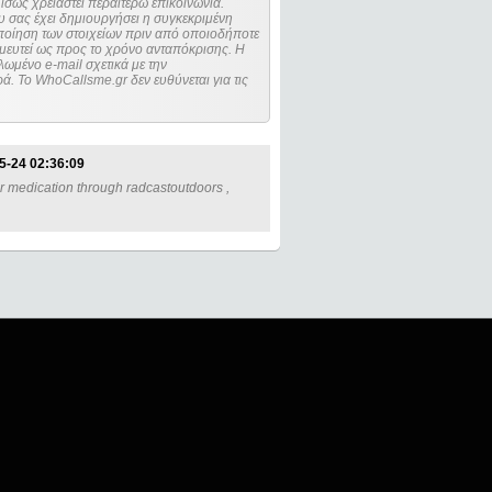
ίσως χρειαστεί περαιτέρω επικοινωνία.
 σας έχει δημιουργήσει η συγκεκριμένη
μευτεί ως προς το χρόνο ανταπόκρισης. Η
ωμένο e-mail σχετικά με την
. Το WhoCallsme.gr δεν ευθύνεται για τις
5-24 02:36:09
r medication through radcastoutdoors ,