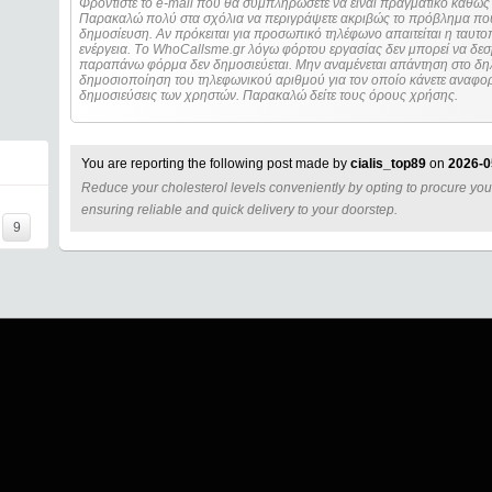
Φροντίστε το e-mail που θα συμπληρώσετε να είναι πραγματικό καθώς 
Παρακαλώ πολύ στα σχόλια να περιγράψετε ακριβώς το πρόβλημα που
δημοσίευση. Αν πρόκειται για προσωπικό τηλέφωνο απαιτείται η ταυτοποίηση των στοιχείων πριν από οποιοδήποτε
ενέργεια. Τo WhoCallsme.gr λόγω φόρτου εργασίας δεν μπορεί να δεσ
παραπάνω φόρμα δεν δημοσιεύεται. Μην αναμένεται απάντηση στο δηλ
δημοσιοποίηση του τηλεφωνικού αριθμού για τον οποίο κάνετε αναφορά
δημοσιεύσεις των χρηστών. Παρακαλώ δείτε τους όρους χρήσης.
You are reporting the following post made by
cialis_top89
on
2026-0
Reduce your cholesterol levels conveniently by opting to procure you
=====
ensuring reliable and quick delivery to your doorstep.
9