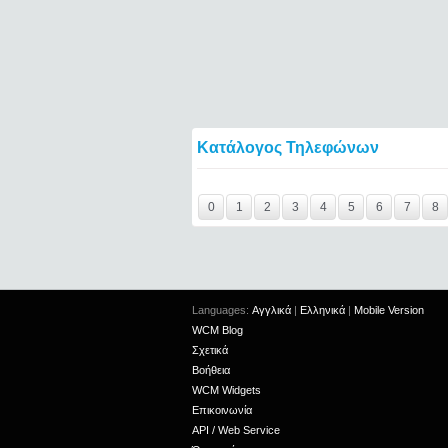
Κατάλογος Τηλεφώνων
Y29tbWVudC0yNDgwNjAxLTIxMjc2MTExOTI
0
1
2
3
4
5
6
7
8
Languages:
Αγγλικά
|
Ελληνικά
|
Mobile Version
WCM Blog
Σχετικά
Βοήθεια
WCM Widgets
Επικοινωνία
API / Web Service