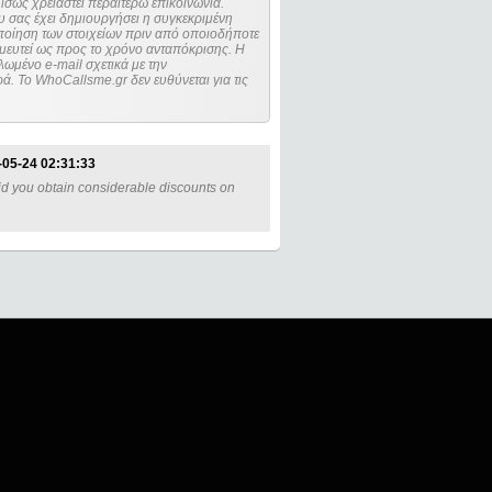
ίσως χρειαστεί περαιτέρω επικοινωνία.
 σας έχει δημιουργήσει η συγκεκριμένη
μευτεί ως προς το χρόνο ανταπόκρισης. Η
ωμένο e-mail σχετικά με την
. Το WhoCallsme.gr δεν ευθύνεται για τις
-05-24 02:31:33
id you obtain considerable discounts on