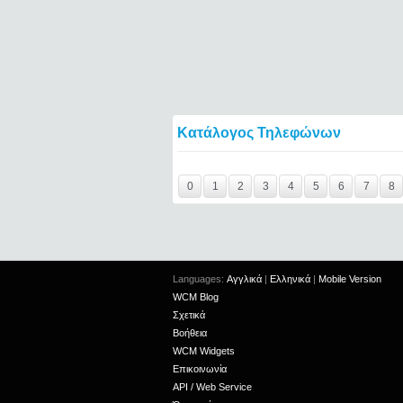
Κατάλογος Τηλεφώνων
Y29tbWVudC0yNDgwNTk5LTIxMjc2MTExOTI
0
1
2
3
4
5
6
7
8
Languages:
Αγγλικά
|
Ελληνικά
|
Mobile Version
WCM Blog
Σχετικά
Βοήθεια
WCM Widgets
Επικοινωνία
API / Web Service