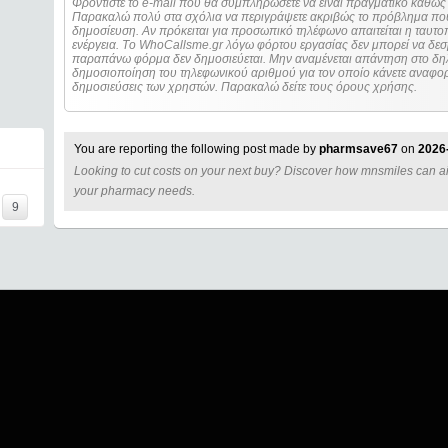
Φροντίστε το e-mail που θα συμπληρώσετε να είναι πραγματικό καθώς 
Παρακαλώ πολύ στα σχόλια να περιγράψετε ακριβώς το πρόβλημα που
δημοσίευση. Αν πρόκειται για προσωπικό τηλέφωνο απαιτείται η ταυτοποίηση των στοιχείων πριν από οποιοδήποτε
ενέργεια. Τo WhoCallsme.gr λόγω φόρτου εργασίας δεν μπορεί να δεσ
παραπάνω φόρμα δεν δημοσιεύεται. Μην αναμένεται απάντηση στο δηλ
δημοσιοποίηση του τηλεφωνικού αριθμού για τον οποίο κάνετε αναφορά
δημοσιεύσεις των χρηστών. Παρακαλώ δείτε τους όρους χρήσης.
You are reporting the following post made by
pharmsave67
on
2026
Looking to cut costs on your next buy? Discover how mnsmiles can a
=====
your pharmacy needs.
9