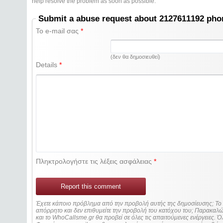
help resolve the problem as soon as possible.
Submit a abuse request about 2127611192 ph
Το e-mail σας
*
(δεν θα δημοσιευθεί)
Details
*
Πληκτρολογήστε τις λέξεις ασφάλειας
*
Report this comment
Έχετε κάποιο πρόβλημα από την προβολή αυτής της δημοσίευσης; Τ
απόρρητο και δεν επιθυμείτε την προβολή του κατόχου του; Παρακα
και το WhoCallsme.gr θα προβεί σε όλες τις απαιτούμενες ενέργειες. Ό