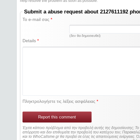
help resolve the problem as soon as possible.
Submit a abuse request about 2127611192 ph
Το e-mail σας
*
(δεν θα δημοσιευθεί)
Details
*
Πληκτρολογήστε τις λέξεις ασφάλειας
*
Report this comment
Έχετε κάποιο πρόβλημα από την προβολή αυτής της δημοσίευσης; Τ
απόρρητο και δεν επιθυμείτε την προβολή του κατόχου του; Παρακα
και το WhoCallsme.gr θα προβεί σε όλες τις απαιτούμενες ενέργειες. Ό