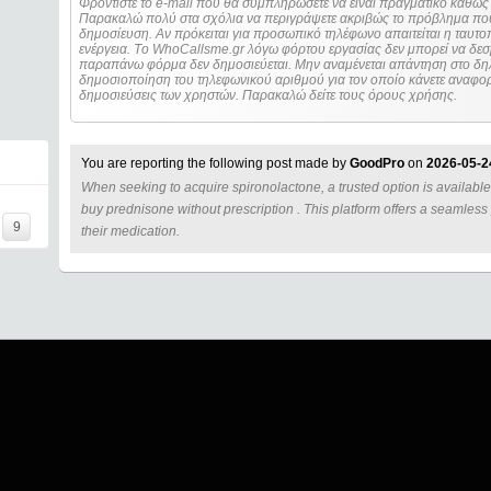
Φροντίστε το e-mail που θα συμπληρώσετε να είναι πραγματικό καθώς 
Παρακαλώ πολύ στα σχόλια να περιγράψετε ακριβώς το πρόβλημα που
δημοσίευση. Αν πρόκειται για προσωπικό τηλέφωνο απαιτείται η ταυτοποίηση των στοιχείων πριν από οποιοδήποτε
ενέργεια. Τo WhoCallsme.gr λόγω φόρτου εργασίας δεν μπορεί να δεσ
παραπάνω φόρμα δεν δημοσιεύεται. Μην αναμένεται απάντηση στο δηλ
δημοσιοποίηση του τηλεφωνικού αριθμού για τον οποίο κάνετε αναφορά
δημοσιεύσεις των χρηστών. Παρακαλώ δείτε τους όρους χρήσης.
You are reporting the following post made by
GoodPro
on
2026-05-2
When seeking to acquire spironolactone, a trusted option is available a
=====
buy prednisone without prescription . This platform offers a seamless
9
their medication.