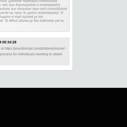
ίσως χρειαστεί περαιτέρω επικοινωνία.
 σας έχει δημιουργήσει η συγκεκριμένη
μευτεί ως προς το χρόνο ανταπόκρισης. Η
ωμένο e-mail σχετικά με την
. Το WhoCallsme.gr δεν ευθύνεται για τις
4 00:34:28
t https://yourdirectpt.com/pill/prednisone/ -
 process for individuals needing to obtain