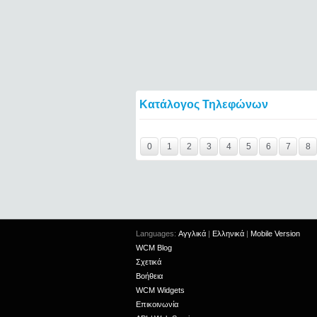
Κατάλογος Τηλεφώνων
Y29tbWVudC0yNDgwNTQ0LTIxMjc2MTExOTI
0
1
2
3
4
5
6
7
8
Languages:
Αγγλικά
|
Ελληνικά
|
Mobile Version
WCM Blog
Σχετικά
Βοήθεια
WCM Widgets
Επικοινωνία