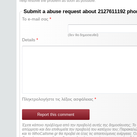
help resolve the problem as soon as possible.
Submit a abuse request about 2127611192 ph
Το e-mail σας
*
(δεν θα δημοσιευθεί)
Details
*
Πληκτρολογήστε τις λέξεις ασφάλειας
*
Report this comment
Έχετε κάποιο πρόβλημα από την προβολή αυτής της δημοσίευσης; Τ
απόρρητο και δεν επιθυμείτε την προβολή του κατόχου του; Παρακα
και το WhoCallsme.gr θα προβεί σε όλες τις απαιτούμενες ενέργειες. Ό