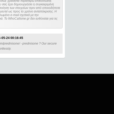
ίσως χρειαστεί περαιτέρω επικοινωνία.
 σας έχει δημιουργήσει η συγκεκριμένη
μευτεί ως προς το χρόνο ανταπόκρισης. Η
ωμένο e-mail σχετικά με την
. Το WhoCallsme.gr δεν ευθύνεται για τις
-05-24 00:16:45
em/prednisone/ - prednisone ? Our secure
rtlessly.