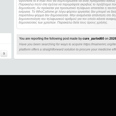
Φροντίστε το e-mail που θα συμπληρώσετε να είναι πραγματικό καθώς 
Παρακαλώ πολύ στα σχόλια να περιγράψετε ακριβώς το πρόβλημα που
δημοσίευση. Αν πρόκειται για προσωπικό τηλέφωνο απαιτείται η ταυτοποίηση των στοιχείων πριν από οποιοδήποτε
ενέργεια. Τo WhoCallsme.gr λόγω φόρτου εργασίας δεν μπορεί να δεσ
παραπάνω φόρμα δεν δημοσιεύεται. Μην αναμένεται απάντηση στο δηλ
δημοσιοποίηση του τηλεφωνικού αριθμού για τον οποίο κάνετε αναφορά
δημοσιεύσεις των χρηστών. Παρακαλώ δείτε τους όρους χρήσης.
You are reporting the following post made by
cure_parlod60
on
2026
Have you been searching for ways to acquire https://mainemrc.org/it
=====
platform offers a straightforward solution to procure your medicine effo
9