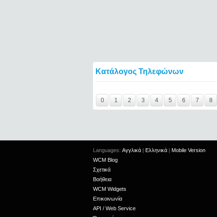
Κατάλογος Τηλεφώνων
Y29tbWVudC0yNDgwNTMyLTIxMjc2MTExOTI
0
1
2
3
4
5
6
7
8
Languages:
Αγγλικά
|
Ελληνικά
|
Mobile Version
WCM Blog
Σχετικά
Βοήθεια
WCM Widgets
Επικοινωνία
API / Web Service