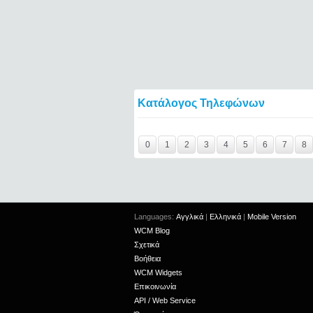
Κατάλογος Τηλεφώνων
Y29tbWVudC0yNDgwNTIxLTIxMjc2MTExOTI
0
1
2
3
4
5
6
7
8
Languages:
Αγγλικά
|
Ελληνικά
|
Mobile Version
WCM Blog
Σχετικά
Βοήθεια
WCM Widgets
Επικοινωνία
API / Web Service