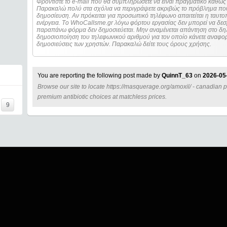
Φροντίστε το e-mail που θα συμπληρώσετε να είναι πραγματικό καθώς 
Παρακαλώ πολύ στα σχόλια να περιγράψετε ακριβώς το πρόβλημα που
δημοσίευση. Αν πρόκειται για προσωπικό τηλέφωνο απαιτείται η ταυτοποίηση των στοιχείων πριν από οποιοδήποτε
ενέργεια. Τo WhoCallsme.gr λόγω φόρτου εργασίας δεν μπορεί να δεσ
παραπάνω φόρμα δεν δημοσιεύεται. Μην αναμένεται απάντηση στο δηλ
δημοσιοποίηση του τηλεφωνικού αριθμού για τον οποίο κάνετε αναφορά
δημοσιεύσεις των χρηστών. Παρακαλώ δείτε τους όρους χρήσης.
You are reporting the following post made by
QuinnT_63
on
2026-05
Browse our site to locate https://masquerage.org/amoxil/ - canadian 
=====
premium antibiotic choices at matchless prices.
9