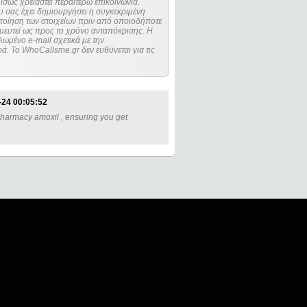
ίσως χρειαστεί περαιτέρω επικοινωνία.
 σας έχει δημιουργήσει η συγκεκριμένη
μευτεί ως προς το χρόνο ανταπόκρισης. Η
ωμένο e-mail σχετικά με την
. Το WhoCallsme.gr δεν ευθύνεται για τις
-24 00:05:52
pharmacy amoxil , ensuring you get