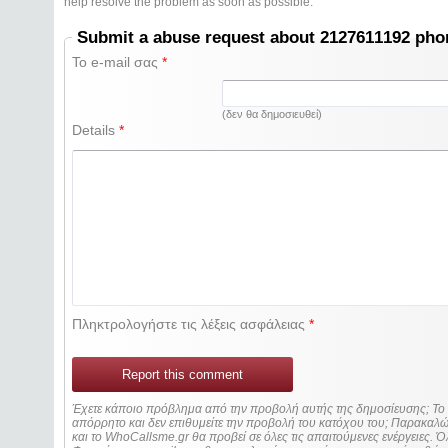
help resolve the problem as soon as possible.
Submit a abuse request about 2127611192 ph
Το e-mail σας
*
(δεν θα δημοσιευθεί)
Details
*
Πληκτρολογήστε τις λέξεις ασφάλειας
*
Report this comment
Έχετε κάποιο πρόβλημα από την προβολή αυτής της δημοσίευσης; Τ
απόρρητο και δεν επιθυμείτε την προβολή του κατόχου του; Παρακα
και το WhoCallsme.gr θα προβεί σε όλες τις απαιτούμενες ενέργειες. Ό