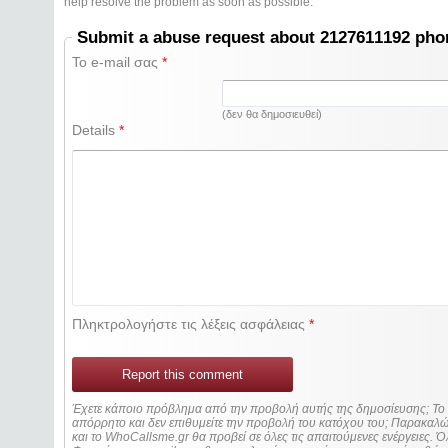
help resolve the problem as soon as possible.
Submit a abuse request about 2127611192 ph
Το e-mail σας
*
(δεν θα δημοσιευθεί)
Details
*
Πληκτρολογήστε τις λέξεις ασφάλειας
*
Report this comment
Έχετε κάποιο πρόβλημα από την προβολή αυτής της δημοσίευσης; Τ
απόρρητο και δεν επιθυμείτε την προβολή του κατόχου του; Παρακα
και το WhoCallsme.gr θα προβεί σε όλες τις απαιτούμενες ενέργειες. Ό