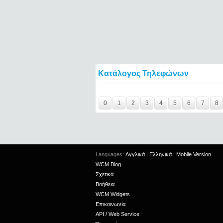
Κατάλογος Τηλεφώνων
Y29tbWVudC0yNDgwNDgyLTIxMjc2MTExOTI
0
1
2
3
4
5
6
7
8
Languages:
Αγγλικά
|
Ελληνικά
|
Mobile Version
WCM Blog
Σχετικά
Βοήθεια
WCM Widgets
Επικοινωνία
API / Web Service