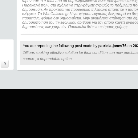
Φροντίστε το e-mail που θα συμπληρώσετε να είναι πραγματικό καθώς 
Παρακαλώ πολύ στα σχόλια να περιγράψετε ακριβώς το πρόβλημα που
δημοσίευση. Αν πρόκειται για προσωπικό τηλέφωνο απαιτείται η ταυτοποίηση των στοιχείων πριν από οποιοδήποτε
ενέργεια. Τo WhoCallsme.gr λόγω φόρτου εργασίας δεν μπορεί να δεσ
παραπάνω φόρμα δεν δημοσιεύεται. Μην αναμένεται απάντηση στο δηλ
δημοσιοποίηση του τηλεφωνικού αριθμού για τον οποίο κάνετε αναφορά
δημοσιεύσεις των χρηστών. Παρακαλώ δείτε τους όρους χρήσης.
You are reporting the following post made by
patricia-jones76
on
20
Zillions seeking effective solution for their condition can now purchase
=====
source , a dependable option.
9