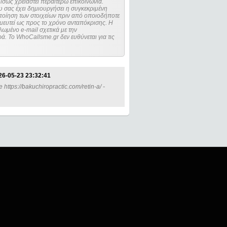
ίσως χρειαστεί περαιτέρω επικοινωνία.
 σας έχει δημιουργήσει η συγκεκριμένη
μευτεί ως προς το χρόνο ανταπόκρισης. Η
ωμένο e-mail σχετικά με την
. Το WhoCallsme.gr δεν ευθύνεται για τις
26-05-23 23:32:41
 https://bakuchiropractic.com/retin-a/ -