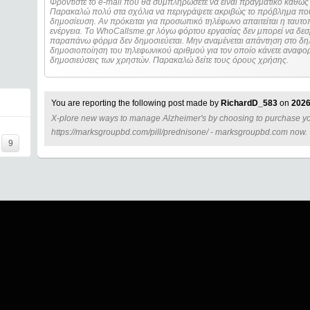
Φροντίστε το e-mail που θα συμπληρώσετε να είναι πραγματικό καθώς 
Παρακαλώ πολύ στα σχόλια να περιγράψετε ακριβώς το πρόβλημα που
δημοσίευση. Αν πρόκειται για προσωπικό τηλέφωνο απαιτείται η ταυτοποίηση των στοιχείων πριν από οποιοδήποτε
ενέργεια. Τo WhoCallsme.gr λόγω φόρτου εργασίας δεν μπορεί να δεσ
παραπάνω φόρμα δεν δημοσιεύεται. Μην αναμένεται απάντηση στο δηλ
δημοσιοποίηση του τηλεφωνικού αριθμού για τον οποίο κάνετε αναφορά
δημοσιεύσεις των χρηστών. Παρακαλώ δείτε τους όρους χρήσης.
You are reporting the following post made by
RichardD_583
on
2026
X-plore new ways to manage Alzheimer's by choosing to purchase y
I=====
https://marksgroupbd.com/pill/prednisone/ - marksgroupbd.com now.
9