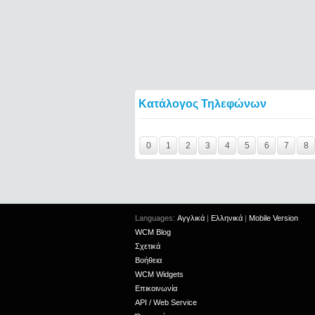
Κατάλογος Τηλεφώνων
Y29tbWVudC0yNDgwNDUxLTIxMjc2MTExOT
0
1
2
3
4
5
6
7
8
Languages:
Αγγλικά
|
Ελληνικά
|
Mobile Version
WCM Blog
Σχετικά
Βοήθεια
WCM Widgets
Επικοινωνία
API / Web Service