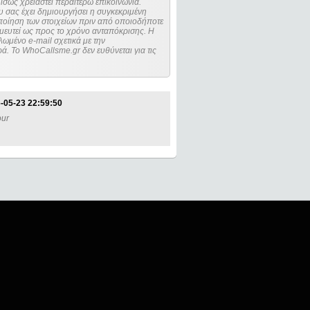
ίσως χρειαστεί περαιτέρω επικοινωνία.
 σας έχει δημιουργήσει η συγκεκριμένη
μευτεί ως προς το χρόνο ανταπόκρισης. Η
ωμένο e-mail σχετικά με την
. Το WhoCallsme.gr δεν ευθύνεται για τις
-05-23 22:59:50
our