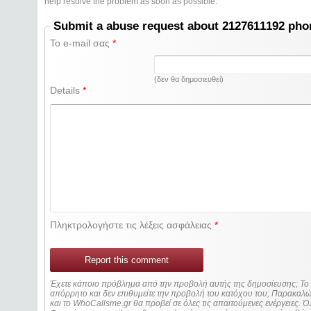
help resolve the problem as soon as possible.
Submit a abuse request about 2127611192 ph
Το e-mail σας
*
(δεν θα δημοσιευθεί)
Details
*
Πληκτρολογήστε τις λέξεις ασφάλειας
*
Report this comment
Έχετε κάποιο πρόβλημα από την προβολή αυτής της δημοσίευσης; Τ
απόρρητο και δεν επιθυμείτε την προβολή του κατόχου του; Παρακα
και το WhoCallsme.gr θα προβεί σε όλες τις απαιτούμενες ενέργειες. Ό