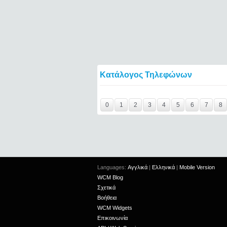
Κατάλογος Τηλεφώνων
Y29tbWVudC0yNDgwNDU0LTIxMjc2MTExOT
0
1
2
3
4
5
6
7
8
Languages:
Αγγλικά
|
Ελληνικά
|
Mobile Version
WCM Blog
Σχετικά
Βοήθεια
WCM Widgets
Επικοινωνία