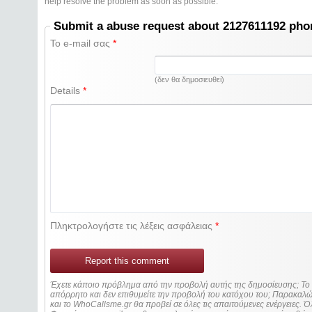
help resolve the problem as soon as possible.
Submit a abuse request about 2127611192 ph
Το e-mail σας
*
(δεν θα δημοσιευθεί)
Details
*
Πληκτρολογήστε τις λέξεις ασφάλειας
*
Report this comment
Έχετε κάποιο πρόβλημα από την προβολή αυτής της δημοσίευσης; Τ
απόρρητο και δεν επιθυμείτε την προβολή του κατόχου του; Παρακα
και το WhoCallsme.gr θα προβεί σε όλες τις απαιτούμενες ενέργειες. Ό