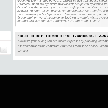
Φροντίστε το e-mail που θα συμπληρώσετε να είναι πραγματικό καθώς 
Παρακαλώ πολύ στα σχόλια να περιγράψετε ακριβώς το πρόβλημα που
δημοσίευση. Αν πρόκειται για προσωπικό τηλέφωνο απαιτείται η ταυτοποίηση των στοιχείων πριν από οποιοδήποτε
ενέργεια. Τo WhoCallsme.gr λόγω φόρτου εργασίας δεν μπορεί να δεσ
παραπάνω φόρμα δεν δημοσιεύεται. Μην αναμένεται απάντηση στο δηλ
δημοσιοποίηση του τηλεφωνικού αριθμού για τον οποίο κάνετε αναφορά
δημοσιεύσεις των χρηστών. Παρακαλώ δείτε τους όρους χρήσης.
You are reporting the following post made by
DanielS_450
on
2026-0
Maximize your savings on healthcare expenses by procuring your medi
I=====
https://glenwoodwine.com/product/buying-prednisone-online/ - glen
9
website.