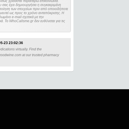
ίσως χρειαστεί περαιτέρω επικοινωνία.
 σας έχει δημιουργήσει η συγκεκριμένη
μευτεί ως προς το χρόνο ανταπόκρισης. Η
ωμένο e-mail σχετικά με την
. Το WhoCallsme.gr δεν ευθύνεται για τις
5-23 23:02:36
cations virtually. Find the
woodwine.com at our trusted pharmacy