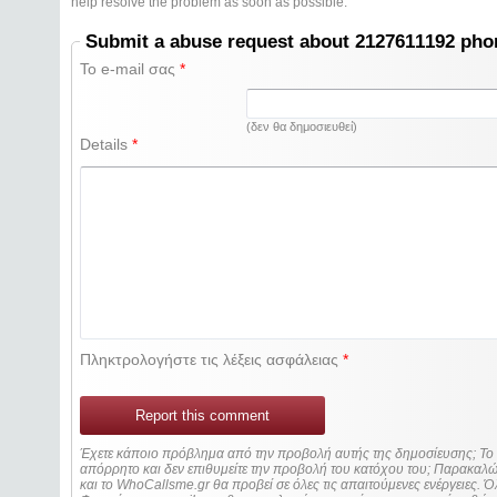
help resolve the problem as soon as possible.
Submit a abuse request about 2127611192 ph
Το e-mail σας
*
(δεν θα δημοσιευθεί)
Details
*
Πληκτρολογήστε τις λέξεις ασφάλειας
*
Report this comment
Έχετε κάποιο πρόβλημα από την προβολή αυτής της δημοσίευσης; Τ
απόρρητο και δεν επιθυμείτε την προβολή του κατόχου του; Παρακα
και το WhoCallsme.gr θα προβεί σε όλες τις απαιτούμενες ενέργειες. Ό