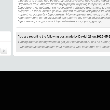
Φροντίστε το e-mail που θα συμπληρώσετε να είναι πραγματικό καθώς 
Παρακαλώ πολύ στα σχόλια να περιγράψετε ακριβώς το πρόβλημα που
δημοσίευση. Αν πρόκειται για προσωπικό τηλέφωνο απαιτείται η ταυτοποίηση των στοιχείων πριν από οποιοδήποτε
ενέργεια. Τo WhoCallsme.gr λόγω φόρτου εργασίας δεν μπορεί να δεσ
παραπάνω φόρμα δεν δημοσιεύεται. Μην αναμένεται απάντηση στο δηλ
δημοσιοποίηση του τηλεφωνικού αριθμού για τον οποίο κάνετε αναφορά
δημοσιεύσεις των χρηστών. Παρακαλώ δείτε τους όρους χρήσης.
You are reporting the following post made by
David_26
on
2026-05-
Having trouble finding where to get your medication? Look no further, 
=====
- winterssolutions to acquire your medicine with ease from any locati
9