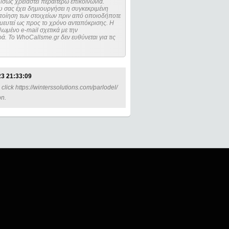
ίσως χρειαστεί περαιτέρω επικοινωνία.
 σας έχει δημιουργήσει η συγκεκριμένη
μευτεί ως προς το χρόνο ανταπόκρισης. Η
ωμένο e-mail σχετικά με την
. Το WhoCallsme.gr δεν ευθύνεται για τις
23 21:33:09
click https://winterssolutions.com/parlodel/
on.