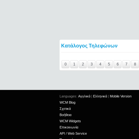
Κατάλογος Τηλεφώνων
Y29tbWVudC0yNDgwMzc3LTIxMjc2MTExOTI
0
1
2
3
4
5
6
7
8
Languages:
Αγγλικά
|
Ελληνικά
|
Mobile Version
WCM Blog
Σχετικά
Βοήθεια
WCM Widgets
Επικοινωνία
API / Web Service