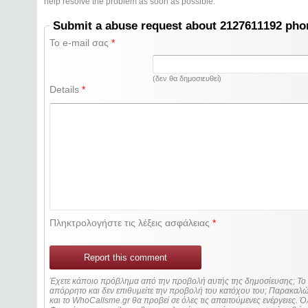
help resolve the problem as soon as possible.
Submit a abuse request about 2127611192 ph
Το e-mail σας
*
(δεν θα δημοσιευθεί)
Details
*
Πληκτρολογήστε τις λέξεις ασφάλειας
*
Report this comment
Έχετε κάποιο πρόβλημα από την προβολή αυτής της δημοσίευσης; Τ
απόρρητο και δεν επιθυμείτε την προβολή του κατόχου του; Παρακα
και το WhoCallsme.gr θα προβεί σε όλες τις απαιτούμενες ενέργειες. Ό