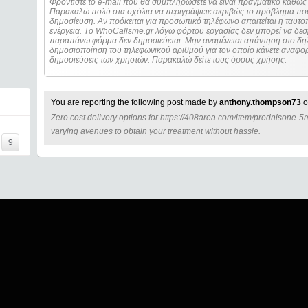
Φροντίστε το e-mail που θα συμπληρώσετε να είναι πραγματικό καθώς 
Παρακαλώ πολύ στα σχόλια να περιγράψετε ακριβώς το πρόβλημα που
δημοσίευση. Αν πρόκειται για προσωπικό τηλέφωνο απαιτείται η ταυτοποίηση των στοιχείων πριν από οποιοδήποτε
ενέργεια. Τo WhoCallsme.gr λόγω φόρτου εργασίας δεν μπορεί να δεσ
παραπάνω φόρμα δεν δημοσιεύεται. Μην αναμένεται απάντηση στο δηλ
δημοσιοποίηση του τηλεφωνικού αριθμού για τον οποίο κάνετε αναφορά
δημοσιεύσεις των χρηστών. Παρακαλώ δείτε τους όρους χρήσης.
You are reporting the following post made by
anthony.thompson73
o
Zero cost delivery options for https://408area.com/item/prednisone-5
=====
varying avenues to obtain your treatment without hassle.
9