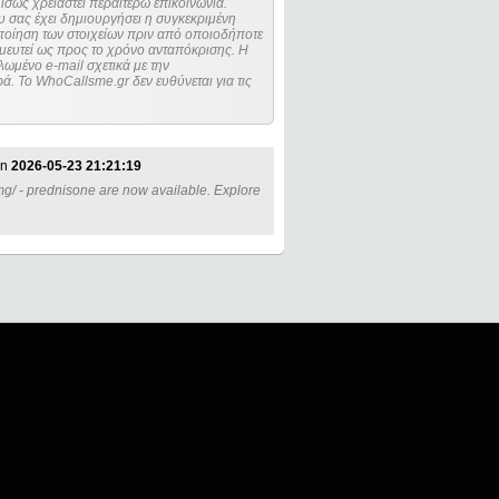
ίσως χρειαστεί περαιτέρω επικοινωνία.
 σας έχει δημιουργήσει η συγκεκριμένη
μευτεί ως προς το χρόνο ανταπόκρισης. Η
ωμένο e-mail σχετικά με την
. Το WhoCallsme.gr δεν ευθύνεται για τις
n
2026-05-23 21:21:19
mg/ - prednisone are now available. Explore