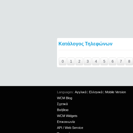
Κατάλογος Τηλεφώνων
Y29tbWVudC0yNDgwMzY3LTIxMjc2MTExOTI
0
1
2
3
4
5
6
7
8
Languages:
Αγγλικά
|
Ελληνικά
|
Mobile Version
WCM Blog
Σχετικά
Βοήθεια
WCM Widgets
Επικοινωνία
API / Web Service