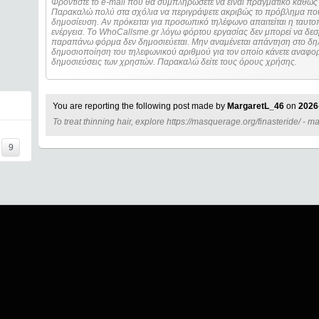
Φροντίστε το e-mail που θα συμπληρώσετε να είναι πραγματικό καθώς 
Παρακαλώ πολύ στα σχόλια να περιγράψετε ακριβώς το πρόβλημα που
δημοσίευση. Αν πρόκειται για προσωπικό τηλέφωνο απαιτείται η ταυτοποίηση των στοιχείων πριν από οποιοδήποτε
ενέργεια. Τo WhoCallsme.gr λόγω φόρτου εργασίας δεν μπορεί να δεσ
παραπάνω φόρμα δεν δημοσιεύεται. Μην αναμένεται απάντηση στο δηλ
δημοσιοποίηση του τηλεφωνικού αριθμού για τον οποίο κάνετε αναφορά
δημοσιεύσεις των χρηστών. Παρακαλώ δείτε τους όρους χρήσης.
You are reporting the following post made by
MargaretL_46
on
2026
To treat thinning hair, explore https://masquerage.org/finasteride/ - 
====
9