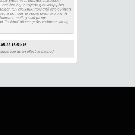
ίσως χρειαστεί περαιτέρω επικοινωνία.
 σας έχει δημιουργήσει η συγκεκριμένη
μευτεί ως προς το χρόνο ανταπόκρισης. Η
ωμένο e-mail σχετικά με την
. Το WhoCallsme.gr δεν ευθύνεται για τις
-05-23 15:51:16
masquerage as an effective method.