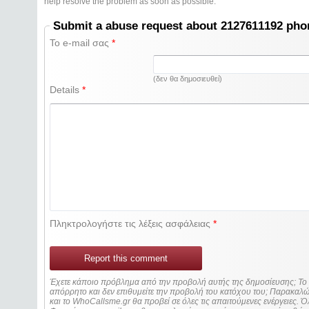
help resolve the problem as soon as possible.
Submit a abuse request about 2127611192 ph
Το e-mail σας
*
(δεν θα δημοσιευθεί)
Details
*
Πληκτρολογήστε τις λέξεις ασφάλειας
*
Report this comment
Έχετε κάποιο πρόβλημα από την προβολή αυτής της δημοσίευσης; Τ
απόρρητο και δεν επιθυμείτε την προβολή του κατόχου του; Παρακα
και το WhoCallsme.gr θα προβεί σε όλες τις απαιτούμενες ενέργειες. Ό