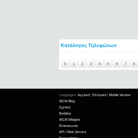
Κατάλογος Τηλεφώνων
Y29tbWVudC0yNDgwMjI3LTIxMjc2MTExOTI=
0
1
2
3
4
5
6
7
8
Languages:
Αγγλικά
|
Ελληνικά
|
Mobile Version
WCM Blog
Σχετικά
Βοήθεια
WCM Widgets
Επικοινωνία
API / Web Service
Όροι χρήσης