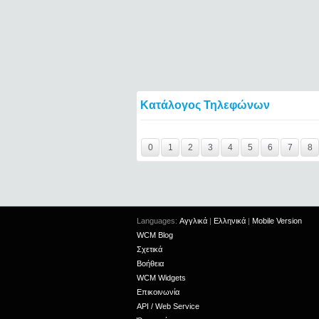
Κατάλογος Τηλεφώνων
Y29tbWVudC0yNDgwMTAwLTIxMjc2MTExOT
0
1
2
3
4
5
6
7
8
Languages:
Αγγλικά
|
Ελληνικά
|
Mobile Version
WCM Blog
Σχετικά
Βοήθεια
WCM Widgets
Επικοινωνία
API / Web Service