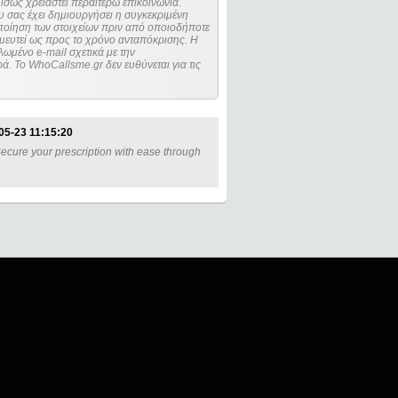
ίσως χρειαστεί περαιτέρω επικοινωνία.
 σας έχει δημιουργήσει η συγκεκριμένη
μευτεί ως προς το χρόνο ανταπόκρισης. Η
ωμένο e-mail σχετικά με την
. Το WhoCallsme.gr δεν ευθύνεται για τις
05-23 11:15:20
 Secure your prescription with ease through