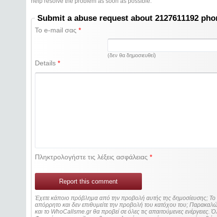
help resolve the problem as soon as possible.
Submit a abuse request about 2127611192 ph
Το e-mail σας
*
(δεν θα δημοσιευθεί)
Details
*
Πληκτρολογήστε τις λέξεις ασφάλειας
*
Report this comment
Έχετε κάποιο πρόβλημα από την προβολή αυτής της δημοσίευσης; Τ
απόρρητο και δεν επιθυμείτε την προβολή του κατόχου του; Παρακα
και το WhoCallsme.gr θα προβεί σε όλες τις απαιτούμενες ενέργειες. Ό