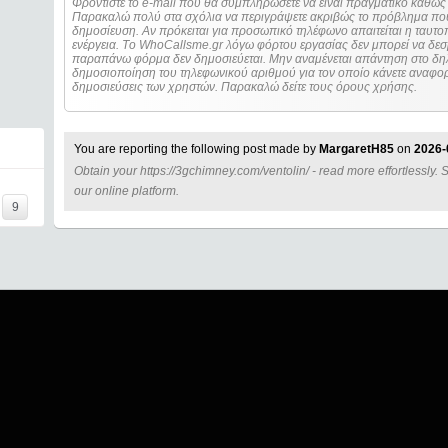
Φροντίστε το e-mail που θα συμπληρώσετε να είναι πραγματικό καθώς 
Παρακαλώ πολύ στα σχόλια να περιγράψετε ακριβώς το πρόβλημα που
δημοσίευση. Αν πρόκειται για προσωπικό τηλέφωνο απαιτείται η ταυτοποίηση των στοιχείων πριν από οποιοδήποτε
ενέργεια. Τo WhoCallsme.gr λόγω φόρτου εργασίας δεν μπορεί να δεσ
παραπάνω φόρμα δεν δημοσιεύεται. Μην αναμένεται απάντηση στο δηλ
δημοσιοποίηση του τηλεφωνικού αριθμού για τον οποίο κάνετε αναφορά
δημοσιεύσεις των χρηστών. Παρακαλώ δείτε τους όρους χρήσης.
You are reporting the following post made by
MargaretH85
on
2026-
Obtain your https://3gchimney.com/ventolin/ - read more effortlessly.
I=====
our online platform.
9