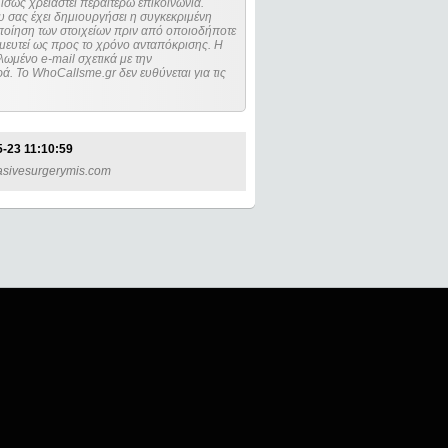
ίσως χρειαστεί περαιτέρω επικοινωνία.
 σας έχει δημιουργήσει η συγκεκριμένη
μευτεί ως προς το χρόνο ανταπόκρισης. Η
ωμένο e-mail σχετικά με την
. Το WhoCallsme.gr δεν ευθύνεται για τις
-23 11:10:59
nvasivesurgerymis.com