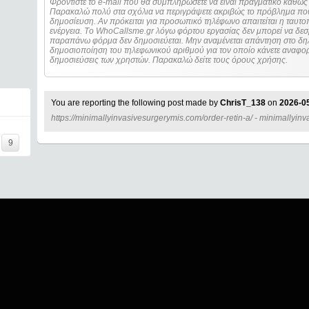
Φροντίστε το e-mail που θα συμπληρώσετε να είναι πραγματικό καθώς 
Παρακαλώ πολύ στα σχόλια να περιγράψετε ακριβώς το πρόβλημα που
δημοσίευση. Αν πρόκειται για προσωπικό τηλέφωνο απαιτείται η ταυτοποίηση των στοιχείων πριν από οποιοδήποτε
ενέργεια. Τo WhoCallsme.gr λόγω φόρτου εργασίας δεν μπορεί να δεσ
παραπάνω φόρμα δεν δημοσιεύεται. Μην αναμένεται απάντηση στο δηλ
δημοσιοποίηση του τηλεφωνικού αριθμού για τον οποίο κάνετε αναφορά
δημοσιεύσεις των χρηστών. Παρακαλώ δείτε τους όρους χρήσης.
You are reporting the following post made by
ChrisT_138
on
2026-05
https://minimallyinvasivesurgerymis.com/order-retin-a/ - minimallyi
=====
9