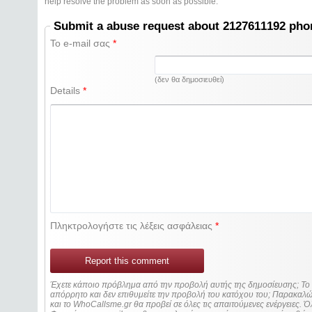
help resolve the problem as soon as possible.
Submit a abuse request about 2127611192 ph
Το e-mail σας
*
(δεν θα δημοσιευθεί)
Details
*
Πληκτρολογήστε τις λέξεις ασφάλειας
*
Report this comment
Έχετε κάποιο πρόβλημα από την προβολή αυτής της δημοσίευσης; Τ
απόρρητο και δεν επιθυμείτε την προβολή του κατόχου του; Παρακα
και το WhoCallsme.gr θα προβεί σε όλες τις απαιτούμενες ενέργειες. Ό