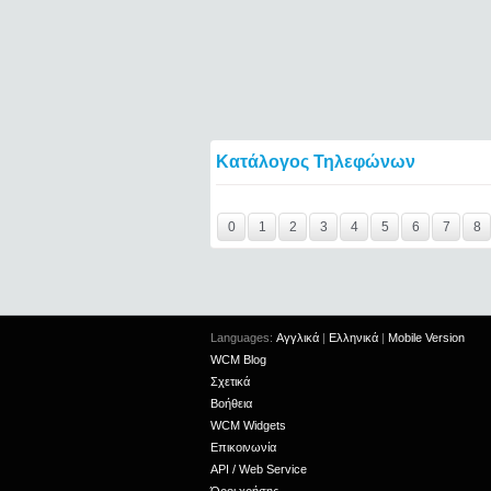
Κατάλογος Τηλεφώνων
Y29tbWVudC0yNDgwMDk3LTIxMjc2MTExOTI
0
1
2
3
4
5
6
7
8
Languages:
Αγγλικά
|
Ελληνικά
|
Mobile Version
WCM Blog
Σχετικά
Βοήθεια
WCM Widgets
Επικοινωνία
API / Web Service
Όροι χρήσης