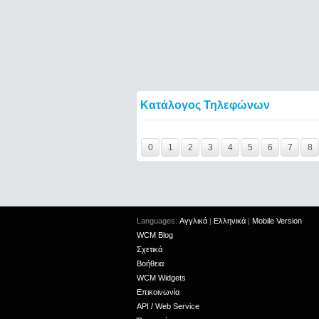
Κατάλογος Τηλεφώνων
Y29tbWVudC0yNDgwMDgwLTIxMjc2MTExOT
0
1
2
3
4
5
6
7
8
Languages:
Αγγλικά
|
Ελληνικά
|
Mobile Version
WCM Blog
Σχετικά
Βοήθεια
WCM Widgets
Επικοινωνία
API / Web Service