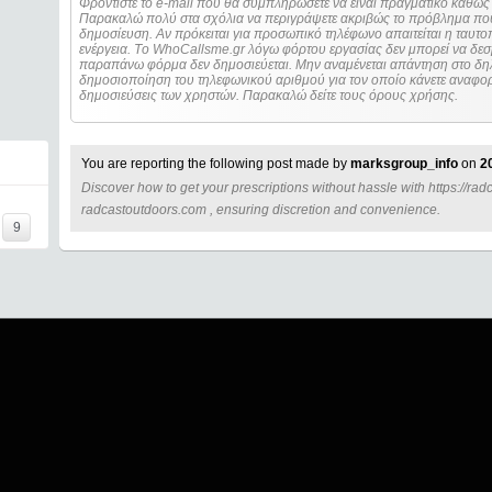
Φροντίστε το e-mail που θα συμπληρώσετε να είναι πραγματικό καθώς 
Παρακαλώ πολύ στα σχόλια να περιγράψετε ακριβώς το πρόβλημα που
δημοσίευση. Αν πρόκειται για προσωπικό τηλέφωνο απαιτείται η ταυτοποίηση των στοιχείων πριν από οποιοδήποτε
ενέργεια. Τo WhoCallsme.gr λόγω φόρτου εργασίας δεν μπορεί να δεσ
παραπάνω φόρμα δεν δημοσιεύεται. Μην αναμένεται απάντηση στο δηλ
δημοσιοποίηση του τηλεφωνικού αριθμού για τον οποίο κάνετε αναφορά
δημοσιεύσεις των χρηστών. Παρακαλώ δείτε τους όρους χρήσης.
You are reporting the following post made by
marksgroup_info
on
2
Discover how to get your prescriptions without hassle with https://r
I=====
radcastoutdoors.com , ensuring discretion and convenience.
9