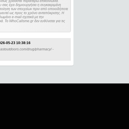
ίσως χρειαστεί περαιτέρω επικοινωνία.
 σας έχει δημιουργήσει η συγκεκριμένη
μευτεί ως προς το χρόνο ανταπόκρισης. Η
ωμένο e-mail σχετικά με την
. Το WhoCallsme.gr δεν ευθύνεται για τις
026-05-23 10:38:16
adcastoutdoors.com/drug/pharmacy/ -