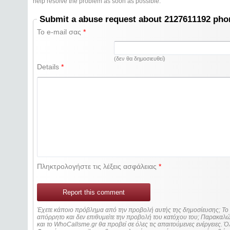
help resolve the problem as soon as possible.
Submit a abuse request about 2127611192 ph
Το e-mail σας
*
(δεν θα δημοσιευθεί)
Details
*
Πληκτρολογήστε τις λέξεις ασφάλειας
*
Report this comment
Έχετε κάποιο πρόβλημα από την προβολή αυτής της δημοσίευσης; Τ
απόρρητο και δεν επιθυμείτε την προβολή του κατόχου του; Παρακα
και το WhoCallsme.gr θα προβεί σε όλες τις απαιτούμενες ενέργειες. Ό