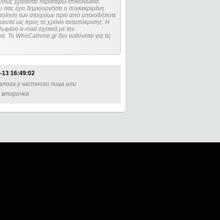
ίσως χρειαστεί περαιτέρω επικοινωνία.
 σας έχει δημιουργήσει η συγκεκριμένη
μευτεί ως προς το χρόνο ανταπόκρισης. Η
ωμένο e-mail σχετικά με την
. Το WhoCallsme.gr δεν ευθύνεται για τις
-13 16:49:02
алога у частного лица или
б вторичка