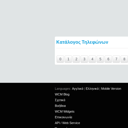
Κατάλογος Τηλεφώνων
Y29tbWVudC0yNDc5MTA3LTE0NTQ2====
0
1
2
3
4
5
6
7
8
Languages:
Αγγλικά
|
Ελληνικά
|
Mobile Version
WCM Blog
Σχετικά
Βοήθεια
WCM Widgets
Επικοινωνία
API / Web Service