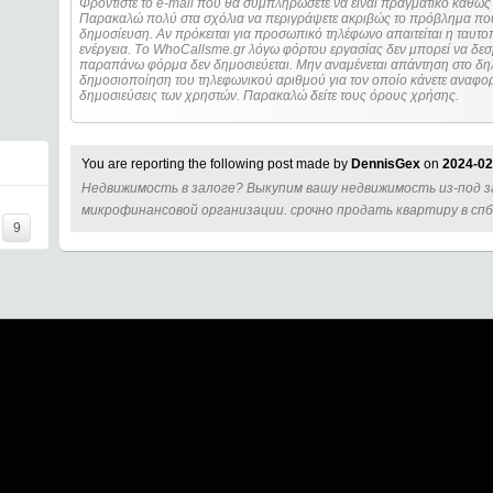
Φροντίστε το e-mail που θα συμπληρώσετε να είναι πραγματικό καθώς 
Παρακαλώ πολύ στα σχόλια να περιγράψετε ακριβώς το πρόβλημα που
δημοσίευση. Αν πρόκειται για προσωπικό τηλέφωνο απαιτείται η ταυτοποίηση των στοιχείων πριν από οποιοδήποτε
ενέργεια. Τo WhoCallsme.gr λόγω φόρτου εργασίας δεν μπορεί να δεσ
παραπάνω φόρμα δεν δημοσιεύεται. Μην αναμένεται απάντηση στο δηλ
δημοσιοποίηση του τηλεφωνικού αριθμού για τον οποίο κάνετε αναφορά
δημοσιεύσεις των χρηστών. Παρακαλώ δείτε τους όρους χρήσης.
You are reporting the following post made by
DennisGex
on
2024-02
Недвижимость в залоге? Выкупим вашу недвижимость из-под з
микрофинансовой организации. срочно продать квартиру в сп
9