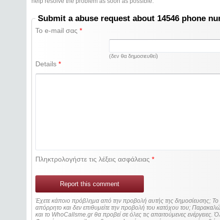
help resolve the problem as soon as possible.
Submit a abuse request about 14546 phone n
Το e-mail σας
*
(δεν θα δημοσιευθεί)
Details
*
Πληκτρολογήστε τις λέξεις ασφάλειας
*
Report this comment
Έχετε κάποιο πρόβλημα από την προβολή αυτής της δημοσίευσης; Τ
απόρρητο και δεν επιθυμείτε την προβολή του κατόχου του; Παρακα
και το WhoCallsme.gr θα προβεί σε όλες τις απαιτούμενες ενέργειες. Ό