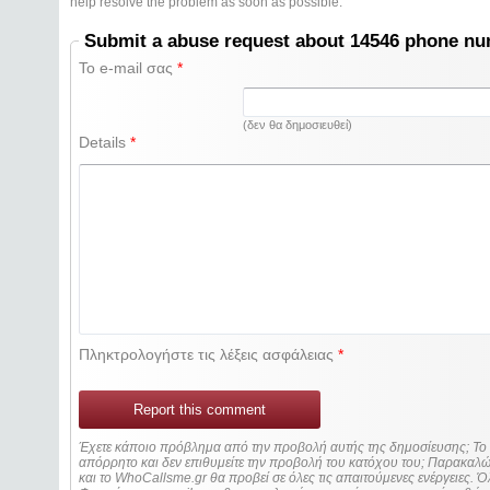
help resolve the problem as soon as possible.
Submit a abuse request about 14546 phone n
Το e-mail σας
*
(δεν θα δημοσιευθεί)
Details
*
Πληκτρολογήστε τις λέξεις ασφάλειας
*
Report this comment
Έχετε κάποιο πρόβλημα από την προβολή αυτής της δημοσίευσης; Τ
απόρρητο και δεν επιθυμείτε την προβολή του κατόχου του; Παρακα
και το WhoCallsme.gr θα προβεί σε όλες τις απαιτούμενες ενέργειες. Ό