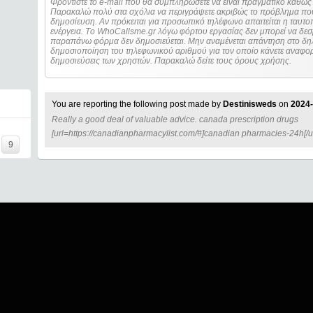
Φροντίστε το e-mail που θα συμπληρώσετε να είναι πραγματικό καθώς 
Παρακαλώ πολύ στα σχόλια να περιγράψετε ακριβώς το πρόβλημα που
δημοσίευση. Αν πρόκειται για προσωπικό τηλέφωνο απαιτείται η ταυτοποίηση των στοιχείων πριν από οποιοδήποτε
ενέργεια. Τo WhoCallsme.gr λόγω φόρτου εργασίας δεν μπορεί να δεσ
παραπάνω φόρμα δεν δημοσιεύεται. Μην αναμένεται απάντηση στο δηλ
δημοσιοποίηση του τηλεφωνικού αριθμού για τον οποίο κάνετε αναφορά
δημοσιεύσεις των χρηστών. Παρακαλώ δείτε τους όρους χρήσης.
You are reporting the following post made by
Destinisweds
on
2024-
Really a good deal of valuable advice. canada prescription drugs
[url=https://canadianpharmacylist.com/#]canadian pharmacies-24h[/
9