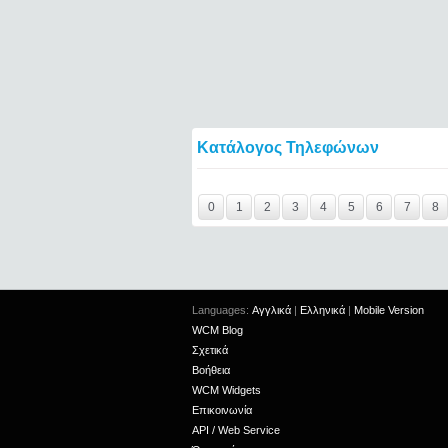
Κατάλογος Τηλεφώνων
Y29tbWVudC0yNDc5MTA1LTE0NTQ2====
0
1
2
3
4
5
6
7
8
Languages:
Αγγλικά
|
Ελληνικά
|
Mobile Version
WCM Blog
Σχετικά
Βοήθεια
WCM Widgets
Επικοινωνία
API / Web Service