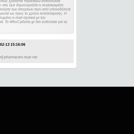
ίσως χρειαστεί περαιτέρω επικοινωνία.
 σας έχει δημιουργήσει η συγκεκριμένη
μευτεί ως προς το χρόνο ανταπόκρισης. Η
ωμένο e-mail σχετικά με την
. Το WhoCallsme.gr δεν ευθύνεται για τις
02-13 15:16:06
url] pharmacies near me