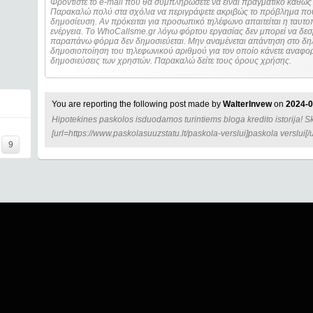
Φροντίστε το e-mail που θα συμπληρώσετε να είναι πραγματικό καθώς 
Παρακαλώ πολύ στα σχόλια να περιγράψετε ακριβώς το πρόβλημα που
δημοσίευση. Αν πρόκειται για προσωπικό τηλέφωνο απαιτείται η ταυτοποίηση των στοιχείων πριν από οποιοδήποτε
ενέργεια. Τo WhoCallsme.gr λόγω φόρτου εργασίας δεν μπορεί να δεσ
παραπάνω φόρμα δεν δημοσιεύεται. Μην αναμένεται απάντηση στο δηλ
δημοσιοποίηση του τηλεφωνικού αριθμού για τον οποίο κάνετε αναφορά
δημοσιεύσεις των χρηστών. Παρακαλώ δείτε τους όρους χρήσης.
You are reporting the following post made by
WalterInvew
on
2024-0
Hipotekines paskolos isduodamos turintiems bloga kredito istorija! S
[url=https://www.paskolasuuzstatu.lt/paskola-verslui]paskola verslui[/u
9