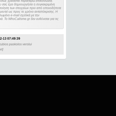
ίσως χρειαστεί περαιτέρω επικοινωνία.
 σας έχει δημιουργήσει η συγκεκριμένη
μευτεί ως προς το χρόνο ανταπόκρισης. Η
ωμένο e-mail σχετικά με την
. Το WhoCallsme.gr δεν ευθύνεται για τις
2-13 07:49:39
kubios paskolos verslui
rl]