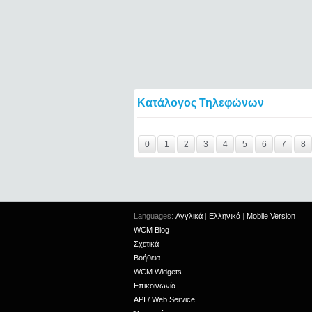
Κατάλογος Τηλεφώνων
Y29tbWVudC0yNDc5MDk5LTE0NTQ2====
0
1
2
3
4
5
6
7
8
Languages:
Αγγλικά
|
Ελληνικά
|
Mobile Version
WCM Blog
Σχετικά
Βοήθεια
WCM Widgets
Επικοινωνία
API / Web Service