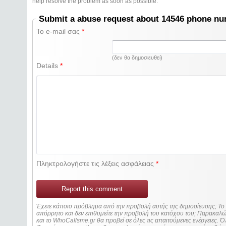
help resolve the problem as soon as possible.
Submit a abuse request about 14546 phone n
Το e-mail σας
*
(δεν θα δημοσιευθεί)
Details
*
Πληκτρολογήστε τις λέξεις ασφάλειας
*
Report this comment
Έχετε κάποιο πρόβλημα από την προβολή αυτής της δημοσίευσης; Τ
απόρρητο και δεν επιθυμείτε την προβολή του κατόχου του; Παρακα
και το WhoCallsme.gr θα προβεί σε όλες τις απαιτούμενες ενέργειες. Ό