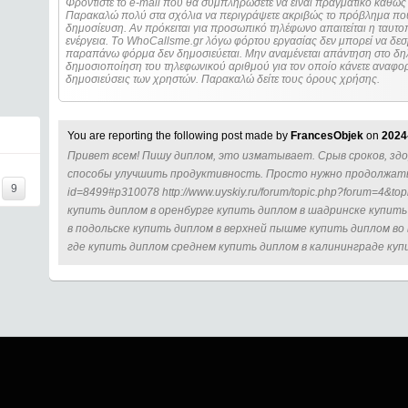
Φροντίστε το e-mail που θα συμπληρώσετε να είναι πραγματικό καθώς 
Παρακαλώ πολύ στα σχόλια να περιγράψετε ακριβώς το πρόβλημα που
δημοσίευση. Αν πρόκειται για προσωπικό τηλέφωνο απαιτείται η ταυτοποίηση των στοιχείων πριν από οποιοδήποτε
ενέργεια. Τo WhoCallsme.gr λόγω φόρτου εργασίας δεν μπορεί να δεσ
παραπάνω φόρμα δεν δημοσιεύεται. Μην αναμένεται απάντηση στο δηλ
δημοσιοποίηση του τηλεφωνικού αριθμού για τον οποίο κάνετε αναφορά
δημοσιεύσεις των χρηστών. Παρακαλώ δείτε τους όρους χρήσης.
You are reporting the following post made by
FrancesObjek
on
2024
Привет всем! Пишу диплом, это изматывает. Срыв сроков, здор
способы улучшить продуктивность. Просто нужно продолжать. htt
9
id=8499#p310078 http://www.uyskiy.ru/forum/topic.php?forum=4&
купить диплом в оренбурге купить диплом в шадринске купит
в подольске купить диплом в верхней пышме купить диплом во
где купить диплом среднем купить диплом в калининграде куп