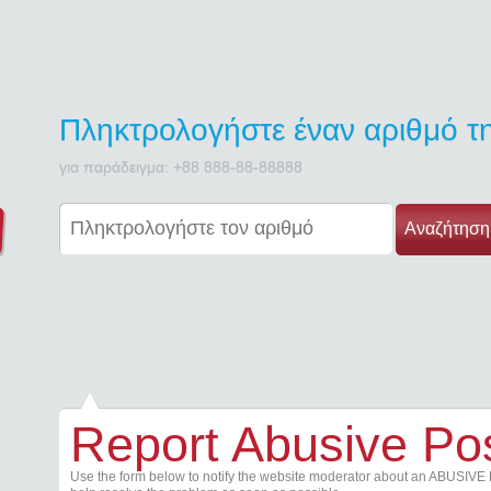
Πληκτρολογήστε έναν αριθμό 
για παράδειγμα: +88 888-88-88888
Αναζήτηση
Report Abusive Po
Use the form below to notify the website moderator about an ABUSIVE 