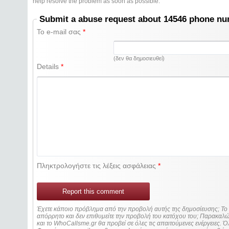
help resolve the problem as soon as possible.
Submit a abuse request about 14546 phone n
Το e-mail σας
*
(δεν θα δημοσιευθεί)
Details
*
Πληκτρολογήστε τις λέξεις ασφάλειας
*
Report this comment
Έχετε κάποιο πρόβλημα από την προβολή αυτής της δημοσίευσης; Τ
απόρρητο και δεν επιθυμείτε την προβολή του κατόχου του; Παρακα
και το WhoCallsme.gr θα προβεί σε όλες τις απαιτούμενες ενέργειες. Ό