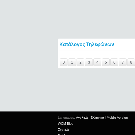
Κατάλογος Τηλεφώνων
Y29tbWVudC0yNDc4OTk4LTE0NTQ2====
0
1
2
3
4
5
6
7
8
Languages:
Αγγλικά
|
Ελληνικά
|
Mobile Version
WCM Blog
Σχετικά