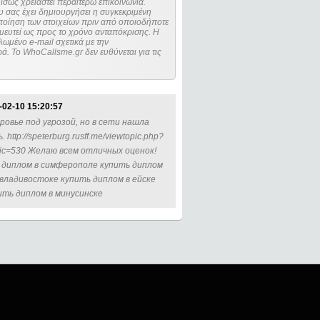
ίσως χρειαστεί περαιτέρω επικοινωνία.
 σας έχει δημιουργήσει η συγκεκριμένη
μευτεί ως προς το χρόνο ανταπόκρισης. Η
ωμένο e-mail σχετικά με την
. Το WhoCallsme.gr δεν ευθύνεται για τις
-02-10 15:20:57
овье под угрозой, но в сети нашла
p://speterburg.rusff.me/viewtopic.php?
topic=530 Желаю всем отличных оценок!
ь диплом в симферополе купить диплом
 владивостоке купить диплом в ейске
ить диплом в минусинске