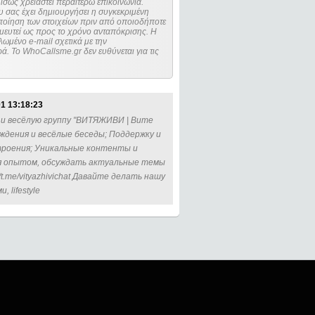
ίσως χρειαστεί περαιτέρω επικοινωνία.
 σας έχει δημιουργήσει η συγκεκριμένη
μευτεί ως προς το χρόνο ανταπόκρισης. Η
ωμένο e-mail σχετικά με την
. Το WhoCallsme.gr δεν ευθύνεται για τις
1 13:18:23
 и весёлую группу "ВИТЯЖИВИ | Вите
ждения и весёлые беседы; Поддержку и
троения; Уникальные контенты и
ся опытом, обсуждать актуальные темы
t.me/vityazhivichat Давайте делать нашу
 lifestyle