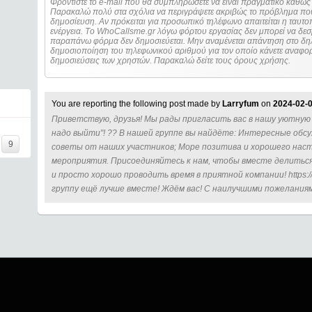
Φροντίστε το e-mail που θα συμπληρώσετε να είναι πραγματικό καθώς 
Παρακαλώ πολύ στα σχόλια να περιγράψετε ακριβώς το πρόβλημα που
δημοσίευση. Αν πρόκειται για προσωπικό τηλέφωνο απαιτείται η ταυτοποίηση των στοιχείων πριν από οποιοδήποτε
ενέργεια. Τo WhoCallsme.gr λόγω φόρτου εργασίας δεν μπορεί να δεσ
παραπάνω φόρμα δεν δημοσιεύεται. Μην αναμένεται απάντηση στο δηλ
δημοσιοποίηση του τηλεφωνικού αριθμού για τον οποίο κάνετε αναφορά
δημοσιεύσεις των χρηστών. Παρακαλώ δείτε τους όρους χρήσης.
You are reporting the following post made by
Larryfum
on
2024-02-0
Приветствую, друзья! Мы рады пригласить вас в нашу уютную
надо выйти"! ?? В нашей группе вы найдёте: Интересные обсу
9
советы от наших участников; Море позитива и хорошего нас
мероприятия. Присоединяйтесь к нам, чтобы вместе делить
и просто хорошо проводить время в приятной компании! https://
группу ещё лучше вместе! Ждём вас! С наилучшими пожеланиями,