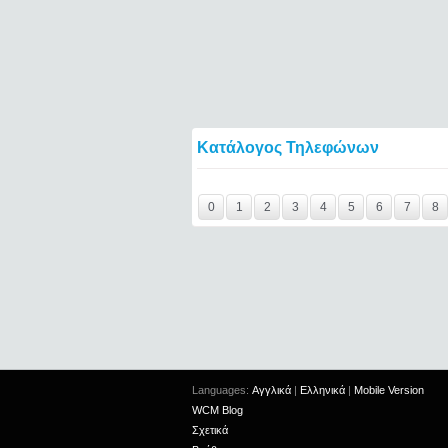
Κατάλογος Τηλεφώνων
Y29tbWVudC0yNDc4NzkwLTE0NTQ2====
0
1
2
3
4
5
6
7
8
Languages:
Αγγλικά
|
Ελληνικά
|
Mobile Version
WCM Blog
Σχετικά