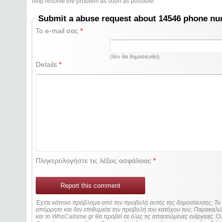
help resolve the problem as soon as possible.
Submit a abuse request about 14546 phone n
Το e-mail σας
*
(δεν θα δημοσιευθεί)
Details
*
Πληκτρολογήστε τις λέξεις ασφάλειας
*
Report this comment
Έχετε κάποιο πρόβλημα από την προβολή αυτής της δημοσίευσης; Τ
απόρρητο και δεν επιθυμείτε την προβολή του κατόχου του; Παρακα
και το WhoCallsme.gr θα προβεί σε όλες τις απαιτούμενες ενέργειες. Ό