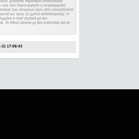
ίσως χρειαστεί περαιτέρω επικοινωνία.
 σας έχει δημιουργήσει η συγκεκριμένη
μευτεί ως προς το χρόνο ανταπόκρισης. Η
ωμένο e-mail σχετικά με την
. Το WhoCallsme.gr δεν ευθύνεται για τις
-31 17:08:43