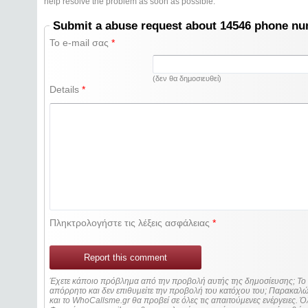
help resolve the problem as soon as possible.
Submit a abuse request about 14546 phone n
Το e-mail σας
*
(δεν θα δημοσιευθεί)
Details
*
Πληκτρολογήστε τις λέξεις ασφάλειας
*
Report this comment
Έχετε κάποιο πρόβλημα από την προβολή αυτής της δημοσίευσης; Τ
απόρρητο και δεν επιθυμείτε την προβολή του κατόχου του; Παρακα
και το WhoCallsme.gr θα προβεί σε όλες τις απαιτούμενες ενέργειες. Ό