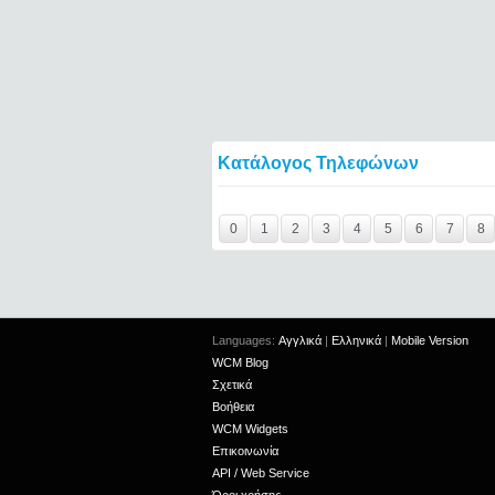
Κατάλογος Τηλεφώνων
Y29tbWVudC0yNDc4Nzc1LTE0NTQ2====
0
1
2
3
4
5
6
7
8
Languages:
Αγγλικά
|
Ελληνικά
|
Mobile Version
WCM Blog
Σχετικά
Βοήθεια
WCM Widgets
Επικοινωνία
API / Web Service
Όροι χρήσης