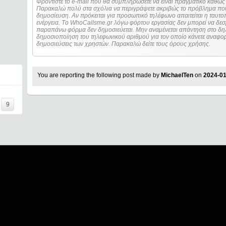
Φροντίστε το e-mail που θα συμπληρώσετε να είναι πραγματικό καθώς 
Παρακαλώ πολύ στα σχόλια να περιγράψετε ακριβώς το πρόβλημα που
δημοσίευση. Αν πρόκειται για προσωπικό τηλέφωνο απαιτείται η ταυτοποίηση των στοιχείων πριν από οποιοδήποτε
ενέργεια. Τo WhoCallsme.gr λόγω φόρτου εργασίας δεν μπορεί να δεσ
παραπάνω φόρμα δεν δημοσιεύεται. Μην αναμένεται απάντηση στο δηλ
δημοσιοποίηση του τηλεφωνικού αριθμού για τον οποίο κάνετε αναφορά
δημοσιεύσεις των χρηστών. Παρακαλώ δείτε τους όρους χρήσης.
You are reporting the following post made by
MichaelTen
on
2024-01
9