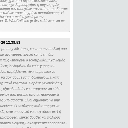
ίσως χρειαστεί περαιτέρω επικοινωνία.
 σας έχει δημιουργήσει η συγκεκριμένη
μευτεί ως προς το χρόνο ανταπόκρισης. Η
ωμένο e-mail σχετικά με την
. Το WhoCallsme.gr δεν ευθύνεται για τις
-26 12:38:53
ωμο παιχνίδι, όπως και από την παιδική μου
ό αναπτύσσει λογική και τύχη, δεν
τε πώς λειτουργεί ο εσωτερικός μηχανισμός
ίσετε;"Δεδομένου ότι κάθε γύρος του
ίναι απρόβλεπτη, είναι σημαντικό να
ι να αρχίσουμε να τη δοκιμάζουμε, κατά
αγματικά κεφάλαια. Παρά το γεγονός ότι η
κης εξακολουθούν να υπάρχουν για κάθε
ουλοχέρη, τότε μία από τις πραγματικές
ας διπλασιαστεί. Είναι σημαντικό να μην
ντλούνται. Ο καλύτερος ιστότοπος για να
δι, είναι σημαντικό να στοχεύσετε σε 4 ή
εριστροφές, γλυκές βόμβες και πολλούς
anza slot[/url] [url=https://sweet-bonanza-