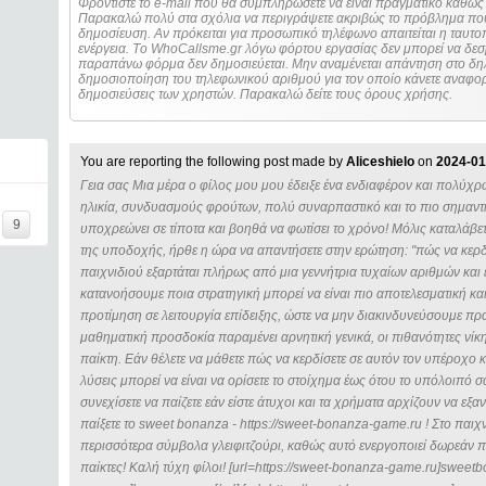
Φροντίστε το e-mail που θα συμπληρώσετε να είναι πραγματικό καθώς 
Παρακαλώ πολύ στα σχόλια να περιγράψετε ακριβώς το πρόβλημα που
δημοσίευση. Αν πρόκειται για προσωπικό τηλέφωνο απαιτείται η ταυτοποίηση των στοιχείων πριν από οποιοδήποτε
ενέργεια. Τo WhoCallsme.gr λόγω φόρτου εργασίας δεν μπορεί να δεσ
παραπάνω φόρμα δεν δημοσιεύεται. Μην αναμένεται απάντηση στο δηλ
δημοσιοποίηση του τηλεφωνικού αριθμού για τον οποίο κάνετε αναφορά
δημοσιεύσεις των χρηστών. Παρακαλώ δείτε τους όρους χρήσης.
You are reporting the following post made by
Aliceshielo
on
2024-01
Γεια σας Μια μέρα ο φίλος μου μου έδειξε ένα ενδιαφέρον και πολύχρ
ηλικία, συνδυασμούς φρούτων, πολύ συναρπαστικό και το πιο σημαντικ
9
υποχρεώνει σε τίποτα και βοηθά να φωτίσει το χρόνο! Μόλις καταλάβε
της υποδοχής, ήρθε η ώρα να απαντήσετε στην ερώτηση: "πώς να κερδ
παιχνιδιού εξαρτάται πλήρως από μια γεννήτρια τυχαίων αριθμών και ε
κατανοήσουμε ποια στρατηγική μπορεί να είναι πιο αποτελεσματική κα
προτίμηση σε λειτουργία επίδειξης, ώστε να μην διακινδυνεύσουμε πρ
μαθηματική προσδοκία παραμένει αρνητική γενικά, οι πιθανότητες νί
παίκτη. Εάν θέλετε να μάθετε πώς να κερδίσετε σε αυτόν τον υπέροχο κ
λύσεις μπορεί να είναι να ορίσετε το στοίχημα έως ότου το υπόλοιπό σ
συνεχίσετε να παίζετε εάν είστε άτυχοι και τα χρήματα αρχίζουν να εξα
παίξετε το sweet bonanza - https://sweet-bonanza-game.ru ! Στο παιχνί
περισσότερα σύμβολα γλειφιτζούρι, καθώς αυτό ενεργοποιεί δωρεάν π
παίκτες! Καλή τύχη φίλοι! [url=https://sweet-bonanza-game.ru]sweetbon