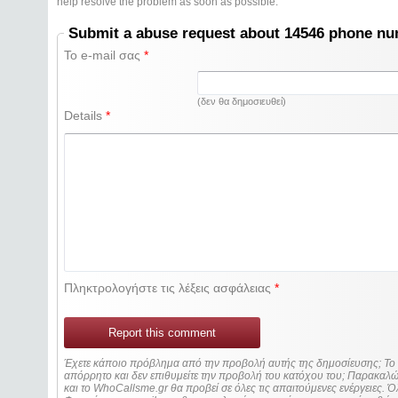
help resolve the problem as soon as possible.
Submit a abuse request about 14546 phone n
Το e-mail σας
*
(δεν θα δημοσιευθεί)
Details
*
Πληκτρολογήστε τις λέξεις ασφάλειας
*
Report this comment
Έχετε κάποιο πρόβλημα από την προβολή αυτής της δημοσίευσης; Τ
απόρρητο και δεν επιθυμείτε την προβολή του κατόχου του; Παρακα
και το WhoCallsme.gr θα προβεί σε όλες τις απαιτούμενες ενέργειες. Ό