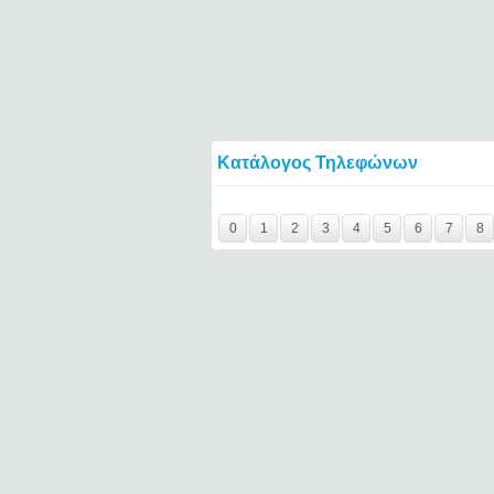
Κατάλογος Τηλεφώνων
Y29tbWVudC0yNDc4NzEwLTE0NTQ2====
0
1
2
3
4
5
6
7
8