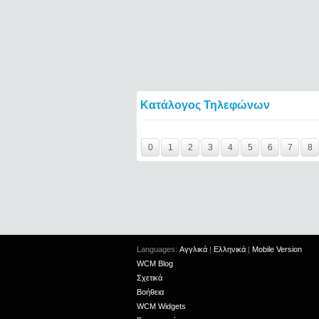
Κατάλογος Τηλεφώνων
Y29tbWVudC0yNDc4NzE5LTE0NTQ2====
0
1
2
3
4
5
6
7
8
Languages:
Αγγλικά
|
Ελληνικά
|
Mobile Version
WCM Blog
Σχετικά
Βοήθεια
WCM Widgets