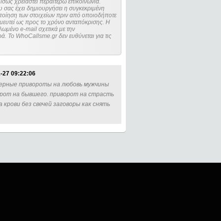
ίσως χρειαστεί περαιτέρω επικοινωνία.
 σας έχει δημιουργήσει η συγκεκριμένη
μευτεί ως προς το χρόνο ανταπόκρισης. Η
ωμένο e-mail σχετικά με την
. Το WhoCallsme.gr δεν ευθύνεται για τις
-27 09:22:06
черные привороты на любовь мужчины
орот на бывшего. приворот на страсть
на крови без свечей заговоры как снять