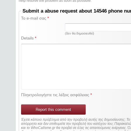
help resolve the problem as soon as possible.
Submit a abuse request about 14546 phone n
Το e-mail σας
*
(δεν θα δημοσιευθεί)
Details
*
Πληκτρολογήστε τις λέξεις ασφάλειας
*
Report this comment
Έχετε κάποιο πρόβλημα από την προβολή αυτής της δημοσίευσης; Τ
απόρρητο και δεν επιθυμείτε την προβολή του κατόχου του; Παρακα
και το WhoCallsme.gr θα προβεί σε όλες τις απαιτούμενες ενέργειες. Ό