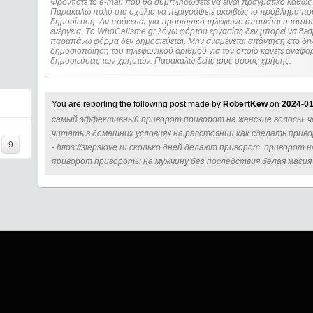
Φροντίστε το e-mail που θα συμπληρώσετε να είναι πραγματικό καθώς 
Παρακαλώ πολύ στα σχόλια να περιγράψετε ακριβώς το πρόβλημα που
δημοσίευση. Αν πρόκειται για προσωπικό τηλέφωνο απαιτείται η ταυτοποίηση των στοιχείων πριν από οποιοδήποτε
ενέργεια. Τo WhoCallsme.gr λόγω φόρτου εργασίας δεν μπορεί να δεσ
παραπάνω φόρμα δεν δημοσιεύεται. Μην αναμένεται απάντηση στο δηλ
δημοσιοποίηση του τηλεφωνικού αριθμού για τον οποίο κάνετε αναφορά
δημοσιεύσεις των χρηστών. Παρακαλώ δείτε τους όρους χρήσης.
You are reporting the following post made by
RobertKew
on
2024-01
самый эффективный приворот приворот на женские волосы. 
читать в домашних условиях на расстоянии как сделать прив
9
- https://stepslove.ru сколько дней делают приворот. приворот 
приворот привороты на мужчину без последствия белая магия