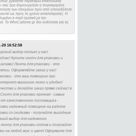
ίσως χρειαστεί περαιτέρω επικοινωνία.
 σας έχει δημιουργήσει η συγκεκριμένη
μευτεί ως προς το χρόνο ανταπόκρισης. Η
ωμένο e-mail σχετικά με την
. Το WhoCallsme.gr δεν ευθύνεται για τις
-20 16:52:58
рокий выбор только у нас!
ейчас! Купите скотч для упаковки и
лами! Лента для упаковки - это
ятии. Оформляйте заказ у нас!
аковки - это ваш помощник при
интернет-магазине легко и удобно!
чества и делайте заказ прямо сейчас! в
Скотч для упаковки прочная - самые
 от качественного поставщика -
аковки надежный помощник на работе
ковки со скидками - получайте выгодные
учший выбор для надежного
е ленту для упаковки оптом и получайте
вки на любой вкус и цвет! Оформите для