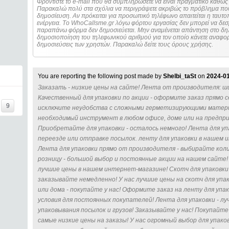
Φροντίστε το e-mail που θα συμπληρώσετε να είναι πραγματικό καθώς 
Παρακαλώ πολύ στα σχόλια να περιγράψετε ακριβώς το πρόβλημα που
δημοσίευση. Αν πρόκειται για προσωπικό τηλέφωνο απαιτείται η ταυτοποίηση των στοιχείων πριν από οποιοδήποτε
ενέργεια. Τo WhoCallsme.gr λόγω φόρτου εργασίας δεν μπορεί να δεσ
παραπάνω φόρμα δεν δημοσιεύεται. Μην αναμένεται απάντηση στο δηλ
δημοσιοποίηση του τηλεφωνικού αριθμού για τον οποίο κάνετε αναφορά
δημοσιεύσεις των χρηστών. Παρακαλώ δείτε τους όρους χρήσης.
You are reporting the following post made by
Shelbi_taSt
on
2024-01
Заказать - низкие цены на сайте! Лента от производителя: ши
Качественный для упаковки по акции - оформите заказ прямо с
9
исключите неудобства с сложными герметизирующими материа
необходимый инструмент в любом офисе, доме или на предпри
Приобретайте для упаковки - осталось немного! Лента для уп
переезде или отправке посылок. ленту для упаковки в нашем 
Лента для упаковки прямо от производителя - выбирайте коли
розницу - большой выбор и постоянные акции на нашем сайте! 
лучшие цены в нашем интернет-магазине! Скотч для упаковки
заказывайте немедленно! У нас лучшие цены на скотч для уп
или дома - покупайте у нас! Оформите заказ на ленту для упа
условия для постоянных покупателей! Лента для упаковки - л
упаковывания посылок и грузов! Заказывайте у нас! Покупайт
самые низкие цены на заказы! У нас огромный выбор для упако