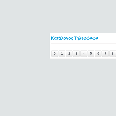
Κατάλογος Τηλεφώνων
Y29tbWVudC0yNDc4NjMwLTE0NTQ2====
0
1
2
3
4
5
6
7
8