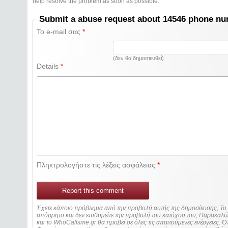
help resolve the problem as soon as possible.
Submit a abuse request about 14546 phone n
Το e-mail σας
*
(δεν θα δημοσιευθεί)
Details
*
Πληκτρολογήστε τις λέξεις ασφάλειας
*
Report this comment
Έχετε κάποιο πρόβλημα από την προβολή αυτής της δημοσίευσης; Τ
απόρρητο και δεν επιθυμείτε την προβολή του κατόχου του; Παρακα
και το WhoCallsme.gr θα προβεί σε όλες τις απαιτούμενες ενέργειες. Ό