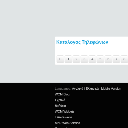
Κατάλογος Τηλεφώνων
Y29tbWVudC0yNDc4NTk0LTE0NTQ2====
0
1
2
3
4
5
6
7
8
Languages:
Αγγλικά
|
Ελληνικά
|
Mobile Version
WCM Blog
Σχετικά
Βοήθεια
WCM Widgets
Επικοινωνία
API / Web Service