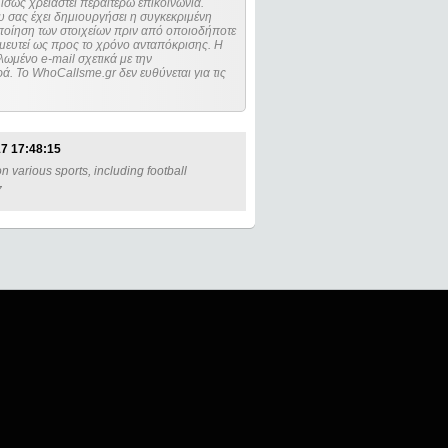
ίσως χρειαστεί περαιτέρω επικοινωνία.
 σας έχει δημιουργήσει η συγκεκριμένη
μευτεί ως προς το χρόνο ανταπόκρισης. Η
ωμένο e-mail σχετικά με την
. Το WhoCallsme.gr δεν ευθύνεται για τις
7 17:48:15
 various sports, including football
7