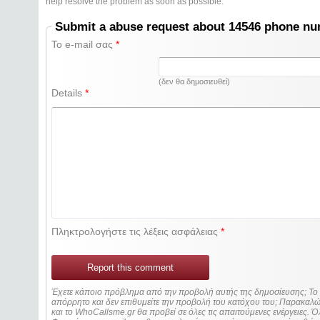
help resolve the problem as soon as possible.
Submit a abuse request about 14546 phone n
Το e-mail σας
*
(δεν θα δημοσιευθεί)
Details
*
Πληκτρολογήστε τις λέξεις ασφάλειας
*
Report this comment
Έχετε κάποιο πρόβλημα από την προβολή αυτής της δημοσίευσης; Τ
απόρρητο και δεν επιθυμείτε την προβολή του κατόχου του; Παρακα
και το WhoCallsme.gr θα προβεί σε όλες τις απαιτούμενες ενέργειες. Ό