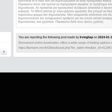
Φροντίστε το e-mail που θα συμπληρώσετε να είναι πραγματικό καθώς 
Παρακαλώ πολύ στα σχόλια να περιγράψετε ακριβώς το πρόβλημα που
δημοσίευση. Αν πρόκειται για προσωπικό τηλέφωνο απαιτείται η ταυτοποίηση των στοιχείων πριν από οποιοδήποτε
ενέργεια. Τo WhoCallsme.gr λόγω φόρτου εργασίας δεν μπορεί να δεσ
παραπάνω φόρμα δεν δημοσιεύεται. Μην αναμένεται απάντηση στο δηλ
δημοσιοποίηση του τηλεφωνικού αριθμού για τον οποίο κάνετε αναφορά
δημοσιεύσεις των χρηστών. Παρακαλώ δείτε τους όρους χρήσης.
You are reporting the following post made by
Irvinghap
on
2024-01-1
Renowned online bookmaker, offers a wide range of betting options on
https://farmarm.net:443/bbs/board.php?bo_table=free&wr_id=41296
9