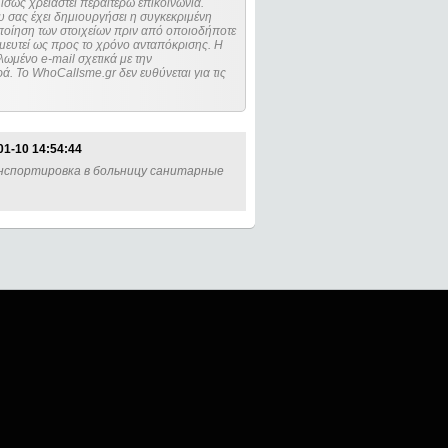
ίσως χρειαστεί περαιτέρω επικοινωνία.
 σας έχει δημιουργήσει η συγκεκριμένη
μευτεί ως προς το χρόνο ανταπόκρισης. Η
ωμένο e-mail σχετικά με την
. Το WhoCallsme.gr δεν ευθύνεται για τις
01-10 14:54:44
анспортировка в больницу санитарные