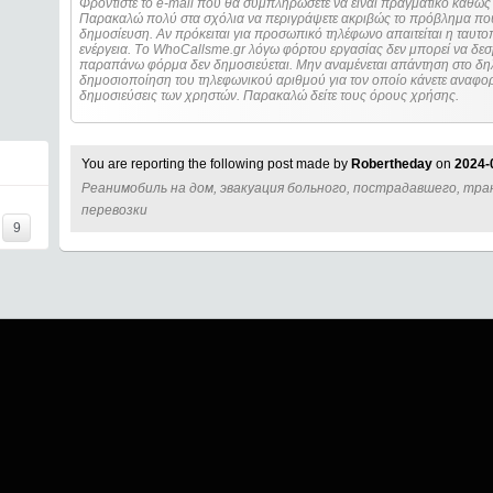
Φροντίστε το e-mail που θα συμπληρώσετε να είναι πραγματικό καθώς 
Παρακαλώ πολύ στα σχόλια να περιγράψετε ακριβώς το πρόβλημα που
δημοσίευση. Αν πρόκειται για προσωπικό τηλέφωνο απαιτείται η ταυτοποίηση των στοιχείων πριν από οποιοδήποτε
ενέργεια. Τo WhoCallsme.gr λόγω φόρτου εργασίας δεν μπορεί να δεσ
παραπάνω φόρμα δεν δημοσιεύεται. Μην αναμένεται απάντηση στο δηλ
δημοσιοποίηση του τηλεφωνικού αριθμού για τον οποίο κάνετε αναφορά
δημοσιεύσεις των χρηστών. Παρακαλώ δείτε τους όρους χρήσης.
You are reporting the following post made by
Robertheday
on
2024-
Реанимобиль на дом, эвакуация больного, пострадавшего, тр
перевозки
9