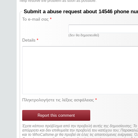
help resolve the problem as soon as possible.
Submit a abuse request about 14546 phone n
Το e-mail σας
*
(δεν θα δημοσιευθεί)
Details
*
Πληκτρολογήστε τις λέξεις ασφάλειας
*
Report this comment
Έχετε κάποιο πρόβλημα από την προβολή αυτής της δημοσίευσης; Τ
απόρρητο και δεν επιθυμείτε την προβολή του κατόχου του; Παρακα
και το WhoCallsme.gr θα προβεί σε όλες τις απαιτούμενες ενέργειες. Ό