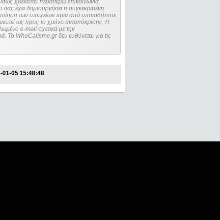
ίσως χρειαστεί περαιτέρω επικοινωνία.
 σας έχει δημιουργήσει η συγκεκριμένη
μευτεί ως προς το χρόνο ανταπόκρισης. Η
ωμένο e-mail σχετικά με την
. Το WhoCallsme.gr δεν ευθύνεται για τις
-01-05 15:48:48