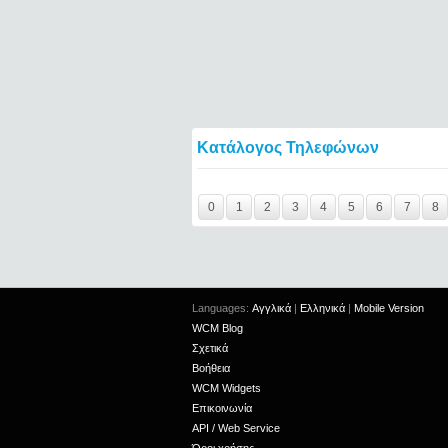
Κατάλογος Τηλεφώνων
Y29tbWVudC0yNDc4MzI0LTE0NTQ2====
0
1
2
3
4
5
6
7
8
Languages:
Αγγλικά
|
Ελληνικά
|
Mobile Version
WCM Blog
Σχετικά
Βοήθεια
WCM Widgets
Επικοινωνία
API / Web Service
Όροι χρήσης