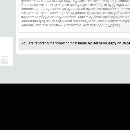
Φροντίστε το e-mail που θα συμπληρώσετε να είναι πραγματικό καθώς 
Παρακαλώ πολύ στα σχόλια να περιγράψετε ακριβώς το πρόβλημα που
δημοσίευση. Αν πρόκειται για προσωπικό τηλέφωνο απαιτείται η ταυτοποίηση των στοιχείων πριν από οποιοδήποτε
ενέργεια. Τo WhoCallsme.gr λόγω φόρτου εργασίας δεν μπορεί να δεσ
παραπάνω φόρμα δεν δημοσιεύεται. Μην αναμένεται απάντηση στο δηλ
δημοσιοποίηση του τηλεφωνικού αριθμού για τον οποίο κάνετε αναφορά
δημοσιεύσεις των χρηστών. Παρακαλώ δείτε τους όρους χρήσης.
You are reporting the following post made by
BernardLeapy
on
2024
9