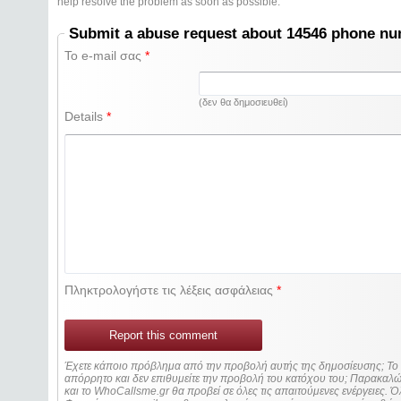
help resolve the problem as soon as possible.
Submit a abuse request about 14546 phone n
Το e-mail σας
*
(δεν θα δημοσιευθεί)
Details
*
Πληκτρολογήστε τις λέξεις ασφάλειας
*
Report this comment
Έχετε κάποιο πρόβλημα από την προβολή αυτής της δημοσίευσης; Τ
απόρρητο και δεν επιθυμείτε την προβολή του κατόχου του; Παρακα
και το WhoCallsme.gr θα προβεί σε όλες τις απαιτούμενες ενέργειες. Ό