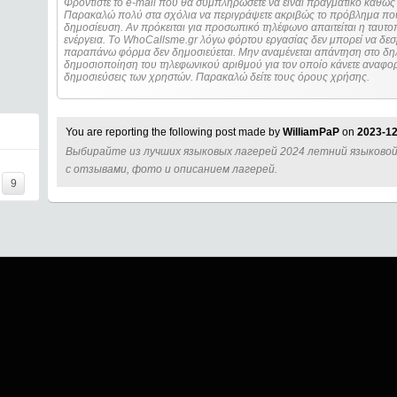
Φροντίστε το e-mail που θα συμπληρώσετε να είναι πραγματικό καθώς 
Παρακαλώ πολύ στα σχόλια να περιγράψετε ακριβώς το πρόβλημα που
δημοσίευση. Αν πρόκειται για προσωπικό τηλέφωνο απαιτείται η ταυτοποίηση των στοιχείων πριν από οποιοδήποτε
ενέργεια. Τo WhoCallsme.gr λόγω φόρτου εργασίας δεν μπορεί να δεσ
παραπάνω φόρμα δεν δημοσιεύεται. Μην αναμένεται απάντηση στο δηλ
δημοσιοποίηση του τηλεφωνικού αριθμού για τον οποίο κάνετε αναφορά
δημοσιεύσεις των χρηστών. Παρακαλώ δείτε τους όρους χρήσης.
You are reporting the following post made by
WilliamPaP
on
2023-12
Выбирайте из лучших языковых лагерей 2024 летний языковой
с отзывами, фото и описанием лагерей.
9