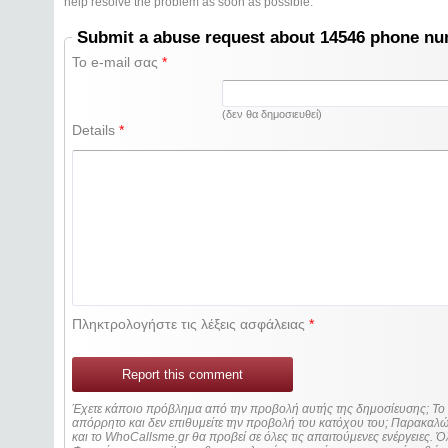
help resolve the problem as soon as possible.
Submit a abuse request about 14546 phone n
Το e-mail σας
*
(δεν θα δημοσιευθεί)
Details
*
Πληκτρολογήστε τις λέξεις ασφάλειας
*
Report this comment
Έχετε κάποιο πρόβλημα από την προβολή αυτής της δημοσίευσης; Τ
απόρρητο και δεν επιθυμείτε την προβολή του κατόχου του; Παρακα
και το WhoCallsme.gr θα προβεί σε όλες τις απαιτούμενες ενέργειες. Ό