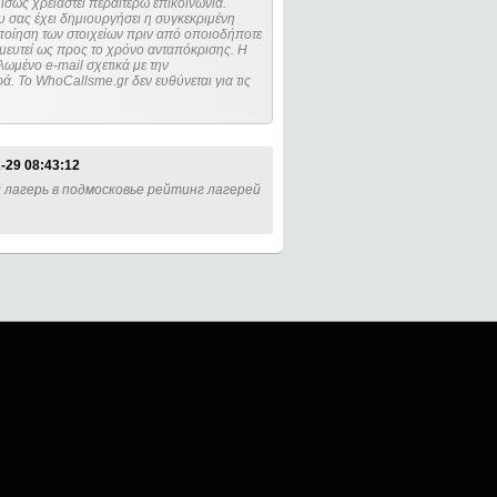
ίσως χρειαστεί περαιτέρω επικοινωνία.
 σας έχει δημιουργήσει η συγκεκριμένη
μευτεί ως προς το χρόνο ανταπόκρισης. Η
ωμένο e-mail σχετικά με την
. Το WhoCallsme.gr δεν ευθύνεται για τις
-29 08:43:12
 лагерь в подмосковье рейтинг лагерей