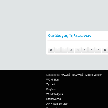
Κατάλογος Τηλεφώνων
Y29tbWVudC0yNDc4MTI4LTE0NTQ2====
0
1
2
3
4
5
6
7
8
Languages:
Αγγλικά
|
Ελληνικά
|
Mobile Version
WCM Blog
Σχετικά
Βοήθεια
WCM Widgets
Επικοινωνία
API / Web Service