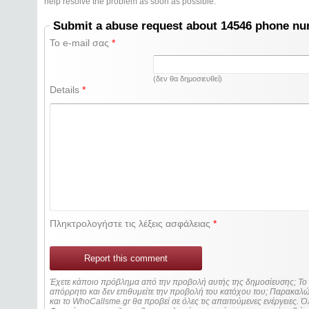
help resolve the problem as soon as possible.
Submit a abuse request about 14546 phone n
Το e-mail σας
*
(δεν θα δημοσιευθεί)
Details
*
Πληκτρολογήστε τις λέξεις ασφάλειας
*
Report this comment
Έχετε κάποιο πρόβλημα από την προβολή αυτής της δημοσίευσης; Τ
απόρρητο και δεν επιθυμείτε την προβολή του κατόχου του; Παρακα
και το WhoCallsme.gr θα προβεί σε όλες τις απαιτούμενες ενέργειες. Ό