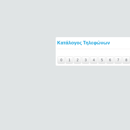
Κατάλογος Τηλεφώνων
Y29tbWVudC0yNDc4MDQzLTE0NTQ2====
0
1
2
3
4
5
6
7
8