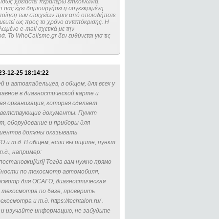
ίσως χρειαστεί περαιτέρω επικοινωνία.
 σας έχει δημιουργήσει η συγκεκριμένη
μευτεί ως προς το χρόνο ανταπόκρισης. Η
ωμένο e-mail σχετικά με την
. Το WhoCallsme.gr δεν ευθύνεται για τις
23-12-25 18:14:22
 и автовладельцев, в общем, для всех у
лавное в диагностической карте и
ая организация, которая сделает
ответствующие документы. Пункт
, оборудование и приборы для
клиентов должны оказывать
 и т.д. В общем, если вы ищите, пункт
.д., например:
 постановки[/url] Тогда вам нужно прямо
бности по техосмотр автомобиля,
осмотр для ОСАГО, диагностическая
 техосмотра по базе, проверить
мотра и т.д. https://techtalon.ru/ .
 и изучайте информацию, не забудьте