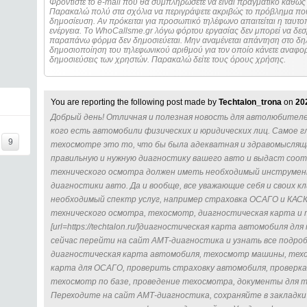
Φροντίστε το e-mail που θα συμπληρώσετε να είναι πραγματικό καθώς 
Παρακαλώ πολύ στα σχόλια να περιγράψετε ακριβώς το πρόβλημα που
δημοσίευση. Αν πρόκειται για προσωπικό τηλέφωνο απαιτείται η ταυτοποίηση των στοιχείων πριν από οποιοδήποτε
ενέργεια. Τo WhoCallsme.gr λόγω φόρτου εργασίας δεν μπορεί να δεσ
παραπάνω φόρμα δεν δημοσιεύεται. Μην αναμένεται απάντηση στο δηλ
δημοσιοποίηση του τηλεφωνικού αριθμού για τον οποίο κάνετε αναφορά
δημοσιεύσεις των χρηστών. Παρακαλώ δείτε τους όρους χρήσης.
You are reporting the following post made by
Techtalon_trona
on
20
Добрый день! Отличная и полезная новость для автолюбителей
кого есть автомобили физических и юридических лиц. Самое г
9
техосмотре это то, что бы была адекватная и здравомыслящ
правильную и нужную диагностику вашего авто и выдаст со
технического осмотра должен иметь необходимый инструмент
диагностики авто. Да и вообще, все уважающие себя и своих 
необходимый спектр услуг, например страховка ОСАГО и КАСКО
технического осмотра, техосмотр, диагностическая карта и т
[url=https://techtalon.ru/]диагностическая карта автомобиля для
сейчас перейти на сайт АМТ-диагностика и узнать все подро
диагностическая карта автомобиля, техосмотр машины, тех
карта для ОСАГО, проверить страховку автомобиля, проверка
техосмотр по базе, проведение техосмотра, документы для техос
Переходите на сайт АМТ-диагностика, сохраняйте в закладки