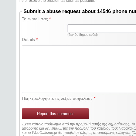
help resolve the problem as soon as possible.
Submit a abuse request about 14546 phone n
Το e-mail σας
*
(δεν θα δημοσιευθεί)
Details
*
Πληκτρολογήστε τις λέξεις ασφάλειας
*
Report this comment
Έχετε κάποιο πρόβλημα από την προβολή αυτής της δημοσίευσης; Τ
απόρρητο και δεν επιθυμείτε την προβολή του κατόχου του; Παρακα
και το WhoCallsme.gr θα προβεί σε όλες τις απαιτούμενες ενέργειες. Ό