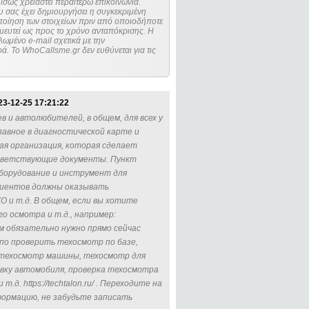
ίσως χρειαστεί περαιτέρω επικοινωνία.
 σας έχει δημιουργήσει η συγκεκριμένη
μευτεί ως προς το χρόνο ανταπόκρισης. Η
ωμένο e-mail σχετικά με την
. Το WhoCallsme.gr δεν ευθύνεται για τις
23-12-25 17:21:22
в и автолюбителей, в общем, для всех у
лавное в диагностической карте и
ая организация, которая сделает
ответствующие документы. Пункт
борудование и инструмент для
клиентов должны оказывать
О и т.д. В общем, если вы хотите
о осмотра и т.д., например:
 вам обязательно нужно прямо сейчас
по проверить техосмотр по базе,
 техосмотр машины, техосмотр для
вку автомобиля, проверка техосмотра
. https://techtalon.ru/ . Переходите на
формацию, не забудьте записать