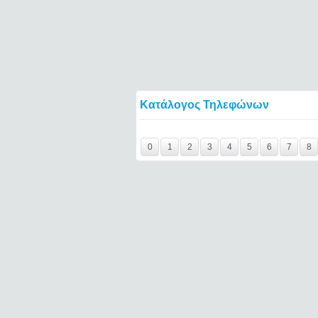
Κατάλογος Τηλεφώνων
Y29tbWVudC0yNDc4MDM2LTE0NTQ2====
0
1
2
3
4
5
6
7
8