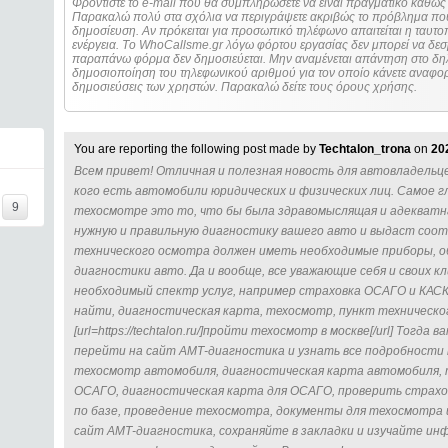
Φροντίστε το e-mail που θα συμπληρώσετε να είναι πραγματικό καθώς 
Παρακαλώ πολύ στα σχόλια να περιγράψετε ακριβώς το πρόβλημα που
δημοσίευση. Αν πρόκειται για προσωπικό τηλέφωνο απαιτείται η ταυτοποίηση των στοιχείων πριν από οποιοδήποτε
ενέργεια. Τo WhoCallsme.gr λόγω φόρτου εργασίας δεν μπορεί να δεσ
παραπάνω φόρμα δεν δημοσιεύεται. Μην αναμένεται απάντηση στο δηλ
δημοσιοποίηση του τηλεφωνικού αριθμού για τον οποίο κάνετε αναφορά
δημοσιεύσεις των χρηστών. Παρακαλώ δείτε τους όρους χρήσης.
You are reporting the following post made by
Techtalon_trona
on
20
Всем привет! Отличная и полезная новость для автовладельце
кого есть автомобили юридических и физических лиц. Самое г
9
техосмотре это то, что бы была здравомыслящая и адекватн
нужную и правильную диагностику вашего авто и выдаст со
технического осмотра должен иметь необходимые приборы, о
диагностики авто. Да и вообще, все уважающие себя и своих 
необходимый спектр услуг, например страховка ОСАГО и КАСК
найти, диагностическая карта, техосмотр, пункт техническог
[url=https://techtalon.ru/]пройти техосмотр в москве[/url] Тогда
перейти на сайт АМТ-диагностика и узнать все подробности 
техосмотр автомобиля, диагностическая карта автомобиля,
ОСАГО, диагностическая карта для ОСАГО, проверить страхо
по базе, проведение техосмотра, документы для техосмотра и т.д
сайт АМТ-диагностика, сохраняйте в закладки и изучайте ин