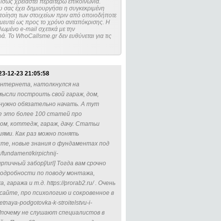
ίσως χρειαστεί περαιτέρω επικοινωνία.
 σας έχει δημιουργήσει η συγκεκριμένη
μευτεί ως προς το χρόνο ανταπόκρισης. Η
ωμένο e-mail σχετικά με την
. Το WhoCallsme.gr δεν ευθύνεται για τις
23-12-23 21:05:58
интернета, натолкнулся на
мысли построить свой гараж, дом,
о нужно обязательно начать. А тут
е это более 100 статей про
м, коттедж, гараж, дачу. Статьи
ями. Как раз можно понять
ите, новые знания о фундаментах под
/fundament/kirpichnij-
рпичный забор[/url] Тогда вам срочно
подробности по поводу монтажа,
ража и т.д. https://prorab2.ru/ . Очень
айте, про психологию и сокровенное в
naya-podgotovka-k-stroitelstvu-i-
onte]почему не слушают специалистов в