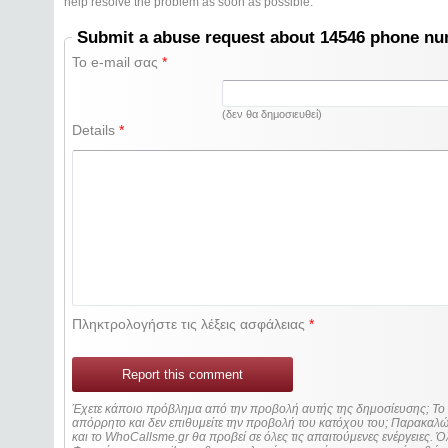
help resolve the problem as soon as possible.
Submit a abuse request about 14546 phone n
Το e-mail σας
*
(δεν θα δημοσιευθεί)
Details
*
Πληκτρολογήστε τις λέξεις ασφάλειας
*
Report this comment
Έχετε κάποιο πρόβλημα από την προβολή αυτής της δημοσίευσης; Τ
απόρρητο και δεν επιθυμείτε την προβολή του κατόχου του; Παρακα
και το WhoCallsme.gr θα προβεί σε όλες τις απαιτούμενες ενέργειες. Ό