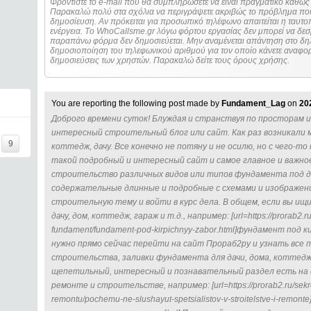
Φροντίστε το e-mail που θα συμπληρώσετε να είναι πραγματικό καθώς 
Παρακαλώ πολύ στα σχόλια να περιγράψετε ακριβώς το πρόβλημα που
δημοσίευση. Αν πρόκειται για προσωπικό τηλέφωνο απαιτείται η ταυτοποίηση των στοιχείων πριν από οποιοδήποτε
ενέργεια. Τo WhoCallsme.gr λόγω φόρτου εργασίας δεν μπορεί να δεσ
παραπάνω φόρμα δεν δημοσιεύεται. Μην αναμένεται απάντηση στο δηλ
δημοσιοποίηση του τηλεφωνικού αριθμού για τον οποίο κάνετε αναφορά
δημοσιεύσεις των χρηστών. Παρακαλώ δείτε τους όρους χρήσης.
You are reporting the following post made by
Fundament_Lag
on
20
Доброго времени суток! Блуждая и странствуя по просторам 
интересный строительный блог или сайт. Как раз возникали 
9
коттедж, дачу. Все конечно не потяну и не осилю, но с чего-т
такой подробный и интересный сайт и самое главное и важно
строительство различных видов или типов фундамента под до
содержательные длинные и подробные с схемами и изображени
строительную тему и войти в курс дела. В общем, если вы ищ
дачу, дом, коттедж, гараж и т.д., например: [url=https://prorab2.ru
fundament/fundament-pod-kirpichnyy-zabor.html]фундамент под ки
нужно прямо сейчас перейти на сайт Прораб2ру и узнать все 
строительства, заливки фундамента для дачи, дома, коттеджа, га
щепетильный, интересный и познавательный раздел есть на с
ремонте и строительстве, например: [url=https://prorab2.ru/sekret
remontu/pochemu-ne-slushayut-spetsialistov-v-stroitelstve-i-rem