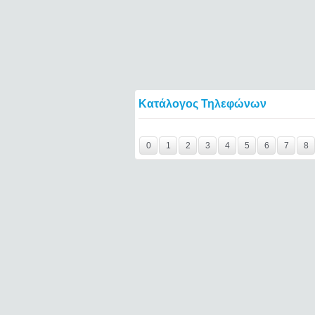
Κατάλογος Τηλεφώνων
Y29tbWVudC0yNDc3OTA3LTE0NTQ2====
0
1
2
3
4
5
6
7
8