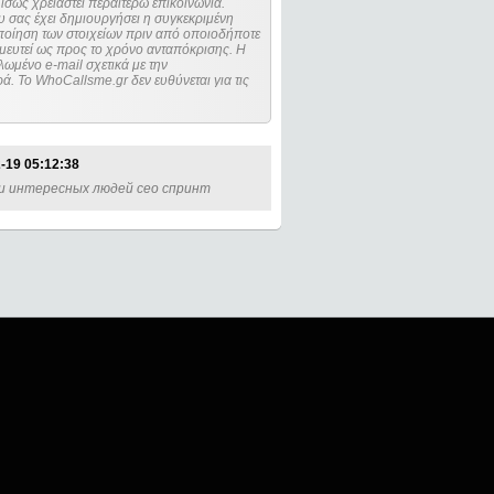
ίσως χρειαστεί περαιτέρω επικοινωνία.
 σας έχει δημιουργήσει η συγκεκριμένη
μευτεί ως προς το χρόνο ανταπόκρισης. Η
ωμένο e-mail σχετικά με την
. Το WhoCallsme.gr δεν ευθύνεται για τις
-19 05:12:38
 и интересных людей сео спринт