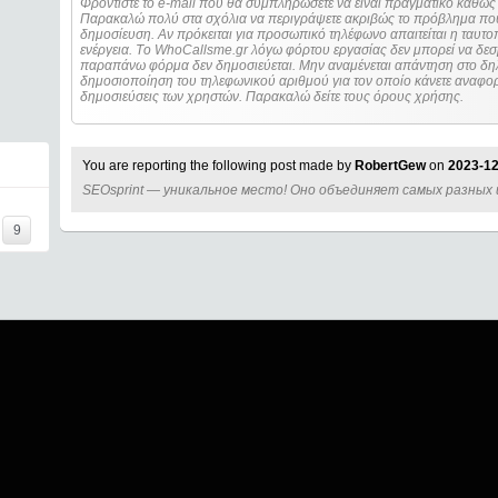
Φροντίστε το e-mail που θα συμπληρώσετε να είναι πραγματικό καθώς 
Παρακαλώ πολύ στα σχόλια να περιγράψετε ακριβώς το πρόβλημα που
δημοσίευση. Αν πρόκειται για προσωπικό τηλέφωνο απαιτείται η ταυτοποίηση των στοιχείων πριν από οποιοδήποτε
ενέργεια. Τo WhoCallsme.gr λόγω φόρτου εργασίας δεν μπορεί να δεσ
παραπάνω φόρμα δεν δημοσιεύεται. Μην αναμένεται απάντηση στο δηλ
δημοσιοποίηση του τηλεφωνικού αριθμού για τον οποίο κάνετε αναφορά
δημοσιεύσεις των χρηστών. Παρακαλώ δείτε τους όρους χρήσης.
You are reporting the following post made by
RobertGew
on
2023-12
SEOsprint — уникальное место! Оно объединяет самых разных
9