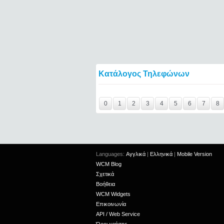
Κατάλογος Τηλεφώνων
Y29tbWVudC0yNDc3NjgzLTE0NTQ2====
0
1
2
3
4
5
6
7
8
Languages:
Αγγλικά
|
Ελληνικά
|
Mobile Version
WCM Blog
Σχετικά
Βοήθεια
WCM Widgets
Επικοινωνία
API / Web Service
Όροι χρήσης