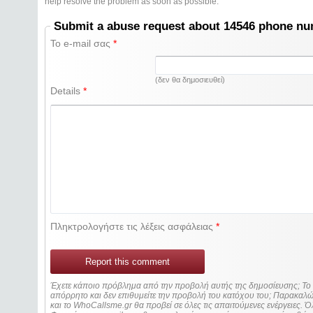
help resolve the problem as soon as possible.
Submit a abuse request about 14546 phone n
Το e-mail σας
*
(δεν θα δημοσιευθεί)
Details
*
Πληκτρολογήστε τις λέξεις ασφάλειας
*
Report this comment
Έχετε κάποιο πρόβλημα από την προβολή αυτής της δημοσίευσης; Τ
απόρρητο και δεν επιθυμείτε την προβολή του κατόχου του; Παρακα
και το WhoCallsme.gr θα προβεί σε όλες τις απαιτούμενες ενέργειες. Ό