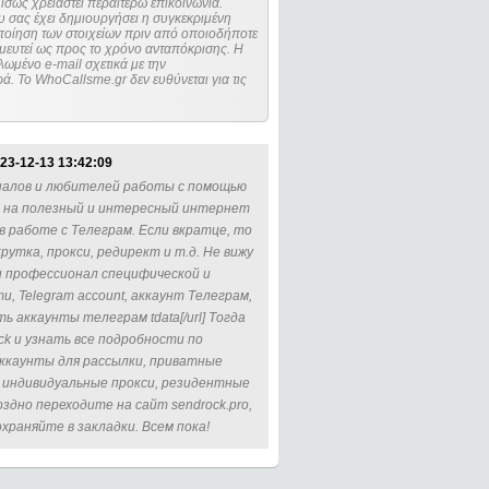
ίσως χρειαστεί περαιτέρω επικοινωνία.
 σας έχει δημιουργήσει η συγκεκριμένη
μευτεί ως προς το χρόνο ανταπόκρισης. Η
ωμένο e-mail σχετικά με την
. Το WhoCallsme.gr δεν ευθύνεται για τις
23-12-13 13:42:09
оналов и любителей работы с помощью
а на полезный и интересный интернет
в работе с Телеграм. Если вкратце, то
рутка, прокси, редирект и т.д. Не вижу
и профессионал специфической и
, Telegram account, аккаунт Телеграм,
пить аккаунты телеграм tdata[/url] Тогда
k и узнать все подробности по
 аккаунты для рассылки, приватные
м, индивидуальные прокси, резидентные
 поздно переходите на сайт sendrock.pro,
храняйте в закладки. Всем пока!