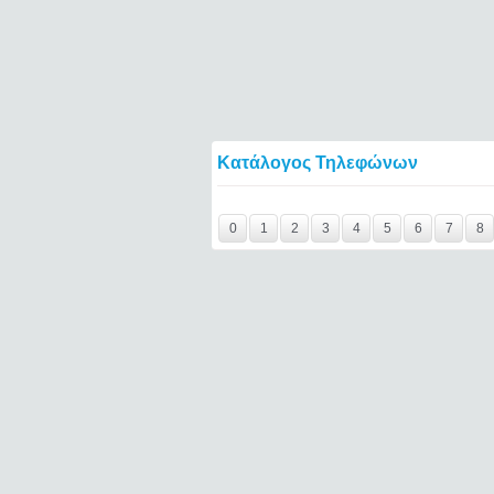
Κατάλογος Τηλεφώνων
Y29tbWVudC0yNDc3NTY5LTE0NTQ2====
0
1
2
3
4
5
6
7
8