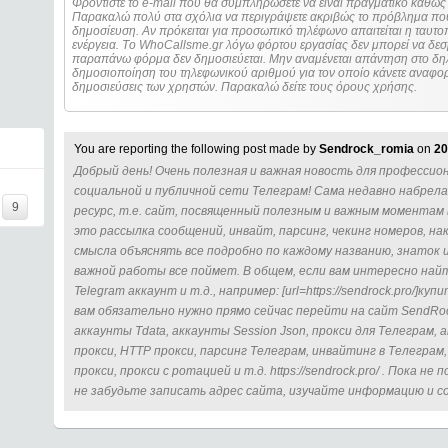
Φροντίστε το e-mail που θα συμπληρώσετε να είναι πραγματικό καθώς 
Παρακαλώ πολύ στα σχόλια να περιγράψετε ακριβώς το πρόβλημα που
δημοσίευση. Αν πρόκειται για προσωπικό τηλέφωνο απαιτείται η ταυτοποίηση των στοιχείων πριν από οποιοδήποτε
ενέργεια. Τo WhoCallsme.gr λόγω φόρτου εργασίας δεν μπορεί να δεσ
παραπάνω φόρμα δεν δημοσιεύεται. Μην αναμένεται απάντηση στο δηλ
δημοσιοποίηση του τηλεφωνικού αριθμού για τον οποίο κάνετε αναφορά
δημοσιεύσεις των χρηστών. Παρακαλώ δείτε τους όρους χρήσης.
You are reporting the following post made by
Sendrock_romia
on
20
Добрый день! Очень полезная и важная новость для професси
социальной и публичной сети Телеграм! Сама недавно набрел
9
ресурс, т.е. сайт, посвященный полезным и важным моментам 
это рассылка сообщений, инвайт, парсинг, чекинг номеров, нак
смысла объяснять все подробно по каждому названию, знаток 
важной работы все поймет. В общем, если вам интересно найти
Telegram аккаунт и т.д., например: [url=https://sendrock.pro/]ку
вам обязательно нужно прямо сейчас перейти на сайт SendRoc
аккаунты Tdata, аккаунты Session Json, прокси для Телеграм,
прокси, HTTP прокси, парсинг Телеграм, инвайтинг в Телегра
прокси, прокси с ротацией и т.д. https://sendrock.pro/ . Пока не
не забудьте записать адрес сайта, изучайте информацию и со