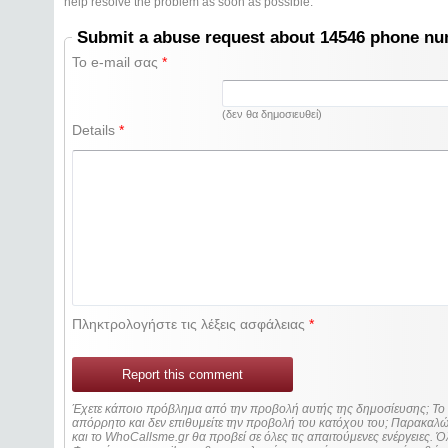
help resolve the problem as soon as possible.
Submit a abuse request about 14546 phone n
Το e-mail σας
*
(δεν θα δημοσιευθεί)
Details
*
Πληκτρολογήστε τις λέξεις ασφάλειας
*
Report this comment
Έχετε κάποιο πρόβλημα από την προβολή αυτής της δημοσίευσης; Τ
απόρρητο και δεν επιθυμείτε την προβολή του κατόχου του; Παρακα
και το WhoCallsme.gr θα προβεί σε όλες τις απαιτούμενες ενέργειες. Ό