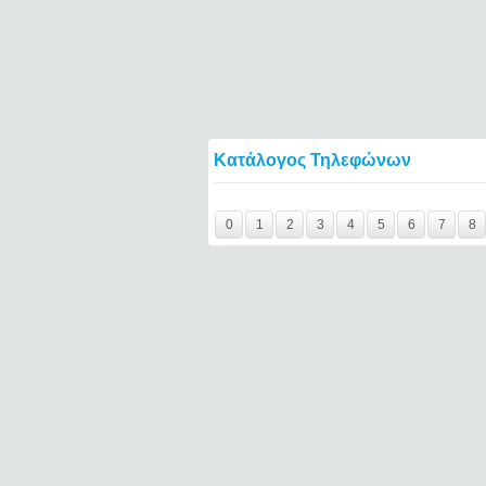
Κατάλογος Τηλεφώνων
Y29tbWVudC0yNDc3NDA4LTE0NTQ2====
0
1
2
3
4
5
6
7
8