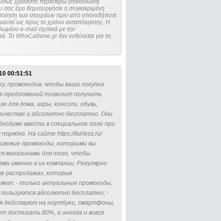
ίσως χρειαστεί περαιτέρω επικοινωνία.
 σας έχει δημιουργήσει η συγκεκριμένη
μευτεί ως προς το χρόνο ανταπόκρισης. Η
ωμένο e-mail σχετικά με την
. Το WhoCallsme.gr δεν ευθύνεται για τις
10 00:51:51
ку, промокодов, чтобы ваша покупка
т предложений позволит получить
ю для дома, игры, консоли, обувь,
оличестве и абсолютно бесплатно. Они
бходимо ввести в специальное поле при
ядке. На сайте https://fairless.ru/
 свежие промокоды, которыми вы
я магазинами для того, чтобы
ми именно в их компании. Регулярно
же распродажах, которые
яют: - только актуальные промокоды,
м пользуются абсолютно бесплатно; -
я действуют на ноутбуки, смартфоны,
ет достигать 80%, а иногда и вовсе