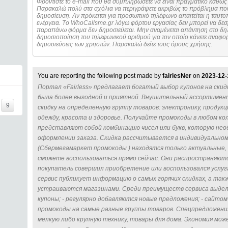
Φροντίστε το e-mail που θα συμπληρώσετε να είναι πραγματικό καθώς 
Παρακαλώ πολύ στα σχόλια να περιγράψετε ακριβώς το πρόβλημα που
δημοσίευση. Αν πρόκειται για προσωπικό τηλέφωνο απαιτείται η ταυτοποίηση των στοιχείων πριν από οποιοδήποτε
ενέργεια. Τo WhoCallsme.gr λόγω φόρτου εργασίας δεν μπορεί να δεσ
παραπάνω φόρμα δεν δημοσιεύεται. Μην αναμένεται απάντηση στο δηλ
δημοσιοποίηση του τηλεφωνικού αριθμού για τον οποίο κάνετε αναφορά
δημοσιεύσεις των χρηστών. Παρακαλώ δείτε τους όρους χρήσης.
You are reporting the following post made by
fairlesNer
on
2023-12-
Портал «Fairless» предлагает богатый выбор купонов на скид
была более выгодной и приятной. Внушительный ассортимен
9
скидку на определенную группу товаров: электронику, продукци
одежду, красота и здоровье. Получайте промокоды в любом к
представляют собой комбинацию чисел или букв, которую нео
оформлении заказа. Скидка рассчитывается в индивидуальном пор
(Сбермегамаркет промокоды ) находятся только актуальные,
сможете воспользоваться прямо сейчас. Они распространяютс
покупатель совершил приобретение или воспользовался услуга
сервис публикует информацию о самых горячих скидках, а так
устраиваются магазинами. Среди преимуществ сервиса выдел
купоны; - регулярно добавляются новые предложения; - сайто
промокоды на самые разные группы товаров. Спецпредложени
мелкую либо крупную технику, товары для дома. Экономия мож