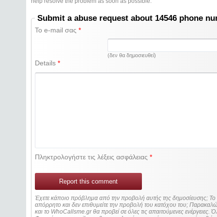
help resolve the problem as soon as possible.
Submit a abuse request about 14546 phone n
Το e-mail σας
*
(δεν θα δημοσιευθεί)
Details
*
Πληκτρολογήστε τις λέξεις ασφάλειας
*
Report this comment
Έχετε κάποιο πρόβλημα από την προβολή αυτής της δημοσίευσης; Τ
απόρρητο και δεν επιθυμείτε την προβολή του κατόχου του; Παρακα
και το WhoCallsme.gr θα προβεί σε όλες τις απαιτούμενες ενέργειες. Ό